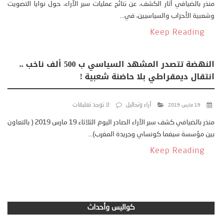
منذر بالضيافي أثار الكشف، عن نتائج عمليات سبر الآراء، حول نوايا التصويت
وشعبية الأحزاب والسياسيين، في...
Keep Reading
النهضة تتصدر المشهد السياسي ب 500 ألف ناخب ..
انتقال ديمقراطي بلا حاضنة شعبية !
آراء وتحاليل
لا توجد تعليقات
19 مارس، 2019
منذر بالضيافي كشف سبر الآراء الصادر اليوم الثلاثاء 19 مارس 2019 ( بالتعاون
بين مؤسسة سيغما كونساي وجريدة المغرب)...
Keep Reading
كواليس وأحداث