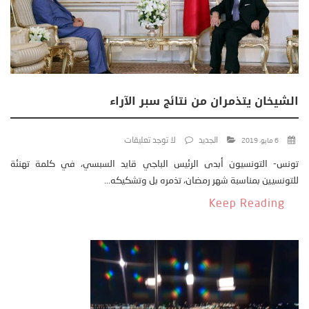
الشيخان يتذمران من نتائج سبر الآراء
الجديد
لا توجد تعليقات
6 مايو، 2019
تونس- التونسيون أبدى الرئيس الباجي قايد السبسي، في كلمة تهنئة
للتونسيين بمناسبة شهر رمضان، تذمره بل وتشكيكه...
Keep Reading