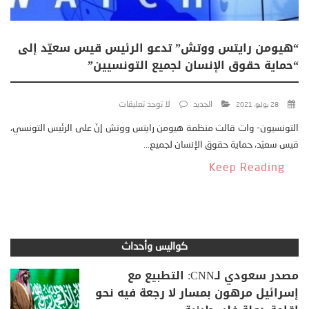
“هيومن رايتس ووتش” تدعو الرئيس قيس سعيّد إلى
“حماية حقوق الإنسان لجميع التونسيين”
الجديد
لا توجد تعليقات
28 يوليو، 2021
التونسيون- وات قالت منظمة هيومن رايتس ووتش إنّ على الرئيس التونسي،
قيس سعيّد، حماية حقوق الإنسان لجميع...
Keep Reading
كواليس وأحداث
مصدر سعودي لـCNN: التطبيع مع
إسرائيل مرهون بمسار لا رجعة فيه نحو