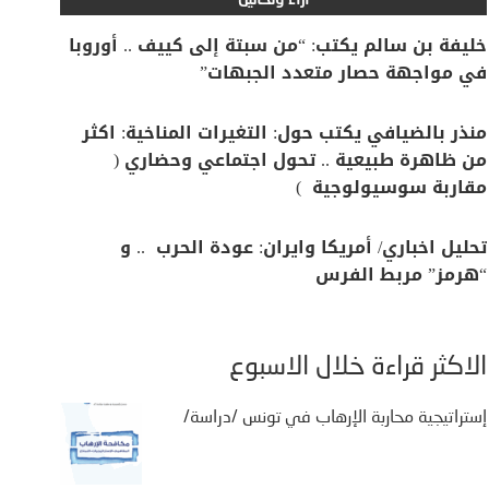
آراء وتحاليل
خليفة بن سالم يكتب: “من سبتة إلى كييف .. أوروبا
في مواجهة حصار متعدد الجبهات”
منذر بالضيافي يكتب حول: التغيرات المناخية: اكثر
من ظاهرة طبيعية .. تحول اجتماعي وحضاري (
مقاربة سوسيولوجية )
تحليل اخباري/ أمريكا وايران: عودة الحرب .. و
“هرمز” مربط الفرس
ن
 في
بهات”
الأكثر قراءة خلال الأسبوع
إستراتيجية محاربة الإرهاب في تونس /دراسة/
 النزوح
و مدينة