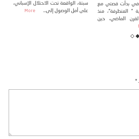
سبتة، الواقعة تحت الاحتلال ا
ب: منذر بالضيافي بدأت قصتي مع
على أمل الوصول إلى...
re
تغييرات المناخية ” المتطرفة”، منذ
اية ثمانينات القرن الماضي، حين
ردنا ...
More
ـ
*