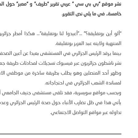
نشر موقع “بي بي سي ” عربي تقرير “طريف” و “معبر” حول الحرا
خامسة.. في ما يلي نص التقرير.
“ألو أين بوتفليقة؟” …”أعيدوا لنا بوتفليقة”… هكذا أمطر جز
المنتهية ولايته عبد العزيز بوتفليقة.
بينما يرقد الرئيس الجزائري في المستشفى بعيدا عن أعين الصحفي
نشر ناشطون جزائريون عبر فيسبوك تسجيلات لمحادثات طريفة 
وظهر أحد المتصلين وهو يطلب بطريقة ساخرة من موظفي الاستق
لمساندة الشعب الجزائري في احتجاجاته.
وبحسب مواقع سويسرية، فقد تلقى مستشفى جنيف الجامعي أكثر من 6 آلاف اتصال منذ مساء
يأتي هذا في ظل تضارب الأنباء حول صحة الرئيس الجزائري وع
تداوله عبر مواقع التواصل الاجتماعي.