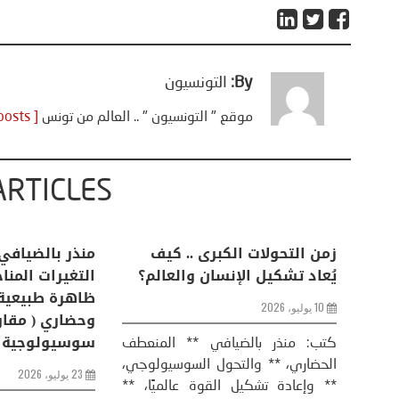
By:
التونسيون
موقع " التونسيون " .. العالم من تونس
[ View all posts ]
ARTICLES
أمريكا وايران:
زمن التحولات الكبرى .. كيف
من
 و “هرمز” مربط
يُعاد تشكيل الإنسان والعالم؟
ال
ظا
10 يوليو، 2026
وح
س
كتب: منذر بالضيافي ** المنعطف
الحضاري، ** والتحول السوسيولوجي،
الضيافي عاد الرئيس
** وإعادة تشكيل القوة عالميًا، **
لد ترامب إلى قصف