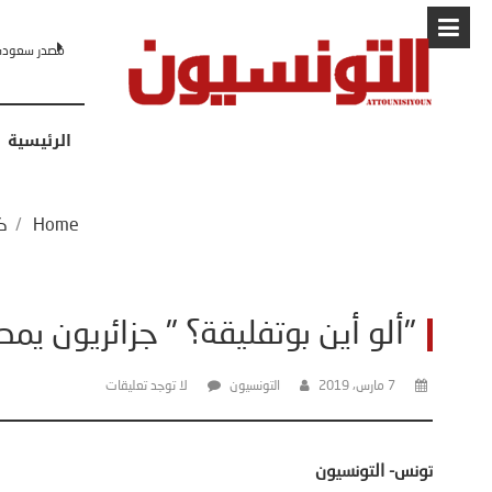
البابا: “لا أخشى ترامب” .. ردا على انت
الرئيسية
Home
/
ك
"ألو أين بوتفليقة؟ " جزائريون 
7 مارس، 2019
التونسيون
لا توجد تعليقات
تونس- التونسيون