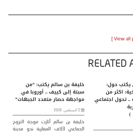
RELATED 
ذر بالضيافي يكتب حول:
خليفة بن سالم يكتب: “م
تغيرات المناخية: اكثر من
سبتة إلى كييف .. أوروبا
هرة طبيعية .. تحول اجتماعي
مواجهة حصار متعدد الج
ضاري ( مقاربة
2 أغسطس، 2026
وسيولوجية )
خليفة بن سالم أثارت موجة
23 يوليو، 2026
الجماعي لآلاف المغاربة نح