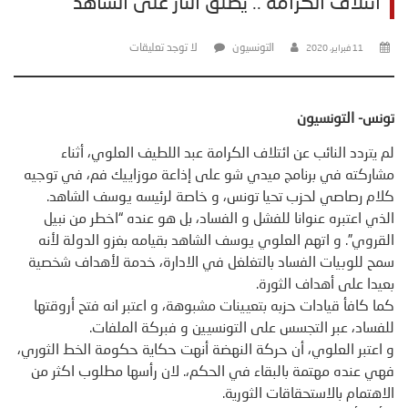
ائتلاف الكرامة .. يطلق النار على الشاهد
التونسيون
لا توجد تعليقات
11 فبراير، 2020
تونس- التونسيون
لم يتردد النائب عن ائتلاف الكرامة عبد اللطيف العلوي، أثناء
مشاركته في برنامج ميدي شو على إذاعة موزاييك فم، في توجيه
كلام رصاصي لحزب تحيا تونس، و خاصة لرئيسه يوسف الشاهد.
الذي اعتبره عنوانا للفشل و الفساد، بل هو عنده “اخطر من نبيل
القروي”. و اتهم العلوي يوسف الشاهد بقيامه بغزو الدولة لأنه
سمح للوبيات الفساد بالتغلغل في الادارة، خدمة لأهداف شخصية
بعيدا على أهداف الثورة.
كما كافأ قيادات حزبه بتعيينات مشبوهة، و اعتبر انه فتح أروقتها
للفساد، عبر التجسس على التونسيين و فبركة الملفات.
و اعتبر العلوي، أن حركة النهضة أنهت حكاية حكومة الخط الثوري،
فهي عنده مهتمة بالبقاء في الحكم،. لان رأسها مطلوب اكثر من
الاهتمام بالاستحقاقات الثورية.