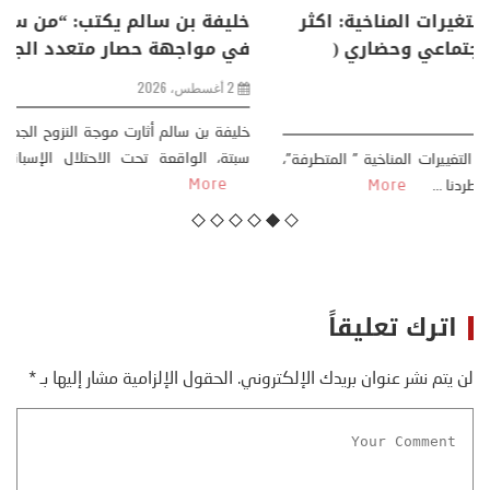
منذر بالضيافي يكتب حول: التغيرات المناخية: اكثر
من ظاهرة طبيعية .. تحول اجتماعي وحضاري (
مقاربة سوسيولوجية )
23 يوليو، 2026
كتب: منذر بالضيافي بدأت قصتي مع التغييرات المناخية ” المتطرفة”،
منذ نهاية ثمانينات القرن الماضي، حين أطردنا ...
More
اترك تعليقاً
لن يتم نشر عنوان بريدك الإلكتروني.
الحقول الإلزامية مشار إليها بـ
*