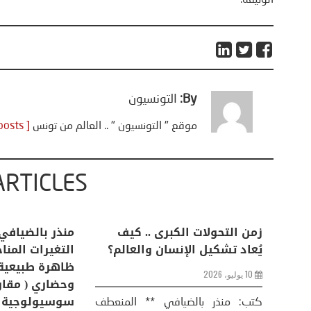
الوثيقة.
By:
التونسيون
موقع " التونسيون " .. العالم من تونس
[ View all posts ]
ARTICLES
اعات
تحليل اخباري/ أمريكا وايران:
زمن التحولات ا
من
عودة الحرب .. و “هرمز” مربط
يُعاد تشكيل ال
الفرس
10 يوليو، 2026
8 يوليو، 2026
كتب: منذر بال