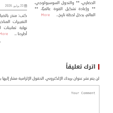
الحضاري، ** وال
عيد،
تحليل – منذر بالضيافي عاد الرئيس
** وإعادة تشكيل
طلسي
الأمريكي دونالد ترامب إلى قصف
العالم، يدخل لحظة 
أسره،
ايران، وذلك ردا على ما اعتبره الرئيس
دونالد ترامب، ...
More
اترك تعليقاً
لن يتم نشر عنوان بريدك الإلكتروني.
الحقول الإلزامية مشار إليها ب