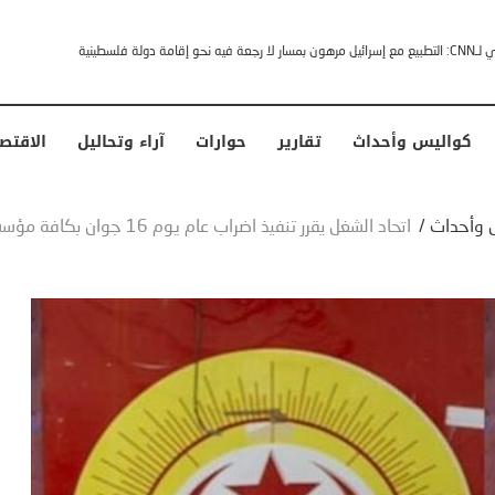
خشى ترامب” .. ردا على انتقادات وجهها له الرئيس الأمريكي
كواليس وأحداث
تقارير
حوارات
آراء وتحاليل
الاقتص
 وأحداث
/
اتحاد الشغل يقرر تنفيذ اضراب عام يوم 16 جوان بكافة مؤسسات القطاع العام