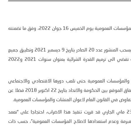
قرر الاتحاد العام التونسي للشغل تنفيذ اضراب عام بالمنشآت والمؤسسات العمومية يوم الخميس 16 جوان 2022، وفق ما تضمنته
ويأتي هذا الاضراب، حسب نص برقية التنبيه بالاضراب، للمطالبة بسحب المنشور عدد 20 الصادر بتاريخ 9 ديسمبر 2021 وتطبيق جميع
الاتفاقيات الممضاة والدخول الفوري في مفاوضات اجتماعية تفضي الى ترميم القدرة الشرائية بعنوان سنوات 2021 و2022
 والمؤسسات العمومية حتى تلعب دورها الاقتصادي والاجتماعي
وعدم اللجوء الى الخوصصة الجزئية او الكلية تجسيما لمحضر الاتفاق الموقع بين الحكومة والاتحاد بتاريخ 22 اكتوبر 2018 فضلا عن
وكانت الهيئة الادارية الوطنية لاتحاد الشغل، المنعقدة في 23 ماي الجاري قد قررت تنفيذ هذا الاضراب، احتجاجا على “تعمد
لمبرمة وعدم استعدادها لاصلاح المؤسسات العمومية”، حسب ذات