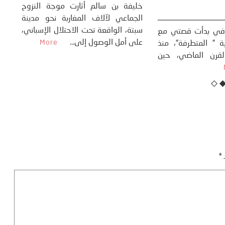
تحول السوسيولوجي،
خل
23 يوليو، 2026
 القوة عالميًا، **
ال
تاريخ...
More
سب
كتب: منذر بالضيافي بدأت قصتي مع
عل
التغييرات المناخية ” المتطرفة”، منذ
نهاية ثمانينات القرن الماضي، حين
أطردنا ...
More
ـ
*