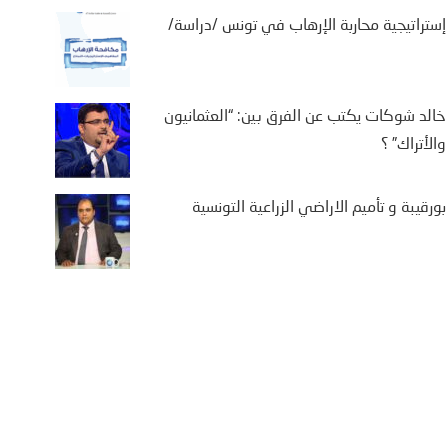
إستراتيجية محاربة الإرهاب في تونس /دراسة/
خالد شوكات يكتب عن الفرق بين: “العثمانيون
والأتراك” ؟
بورقيبة و تأميم الاراضي الزراعية التونسية
يفة بن سالم يكتب: “من
تة إلى كييف .. أوروبا في
اجهة حصار متعدد الجبهات”
2 أغسطس، 2026