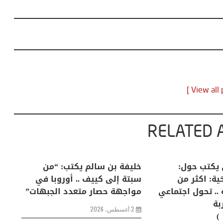
RELATED 
لكبرى .. كيف
منذر بالضيافي يكتب حول:
خل
إنسان والعالم؟
التغيرات المناخية: اكثر من
سب
ظاهرة طبيعية .. تحول اجتماعي
مو
وحضاري ( مقاربة
سوسيولوجية )
ضيافي ** المنعطف