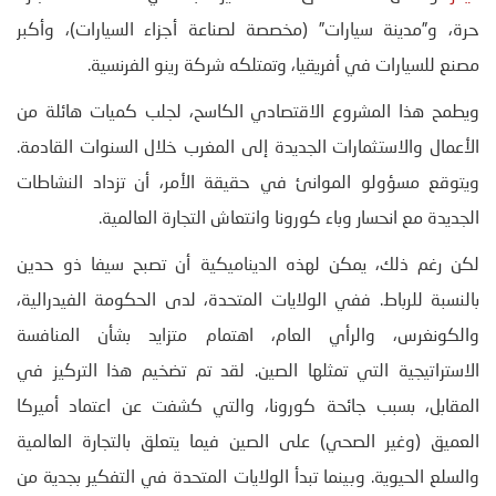
حرة، و”مدينة سيارات” (مخصصة لصناعة أجزاء السيارات)، وأكبر
مصنع للسيارات في أفريقيا، وتمتلكه شركة رينو الفرنسية.
ويطمح هذا المشروع الاقتصادي الكاسح، لجلب كميات هائلة من
الأعمال والاستثمارات الجديدة إلى المغرب خلال السنوات القادمة.
ويتوقع مسؤولو الموانئ في حقيقة الأمر، أن تزداد النشاطات
الجديدة مع انحسار وباء كورونا وانتعاش التجارة العالمية.
لكن رغم ذلك، يمكن لهذه الديناميكية أن تصبح سيفا ذو حدين
بالنسبة للرباط. ففي الولايات المتحدة، لدى الحكومة الفيدرالية،
والكونغرس، والرأي العام، اهتمام متزايد بشأن المنافسة
الاستراتيجية التي تمثلها الصين. لقد تم تضخيم هذا التركيز في
المقابل، بسبب جائحة كورونا، والتي كشفت عن اعتماد أميركا
العميق (وغير الصحي) على الصين فيما يتعلق بالتجارة العالمية
والسلع الحيوية. وبينما تبدأ الولايات المتحدة في التفكير بجدية من