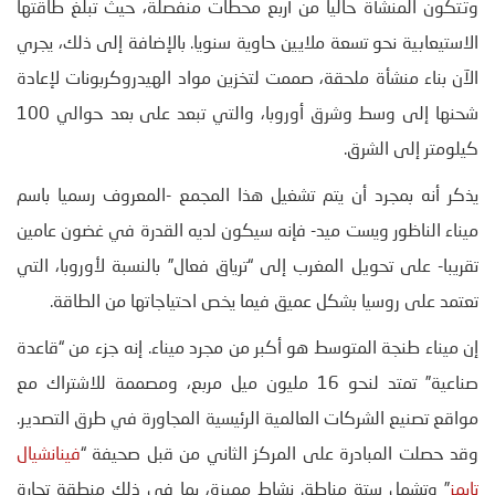
وتتكون المنشأة حاليا من أربع محطات منفصلة، حيث تبلغ طاقتها
الاستيعابية نحو تسعة ملايين حاوية سنويا. بالإضافة إلى ذلك، يجري
الآن بناء منشأة ملحقة، صممت لتخزين مواد الهيدروكربونات لإعادة
شحنها إلى وسط وشرق أوروبا، والتي تبعد على بعد حوالي 100
كيلومتر إلى الشرق.
يذكر أنه بمجرد أن يتم تشغيل هذا المجمع -المعروف رسميا باسم
ميناء الناظور ويست ميد- فإنه سيكون لديه القدرة في غضون عامين
تقريبا- على تحويل المغرب إلى “ترياق فعال” بالنسبة لأوروبا، التي
تعتمد على روسيا بشكل عميق فيما يخص احتياجاتها من الطاقة.
إن ميناء طنجة المتوسط هو أكبر من مجرد ميناء. إنه جزء من “قاعدة
صناعية” تمتد لنحو 16 مليون ميل مربع، ومصممة للاشتراك مع
مواقع تصنيع الشركات العالمية الرئيسية المجاورة في طرق التصدير.
وقد حصلت المبادرة على المركز الثاني من قبل صحيفة “
فينانشيال
تايمز
” وتشمل ستة مناطق نشاط مميزة، بما في ذلك منطقة تجارة