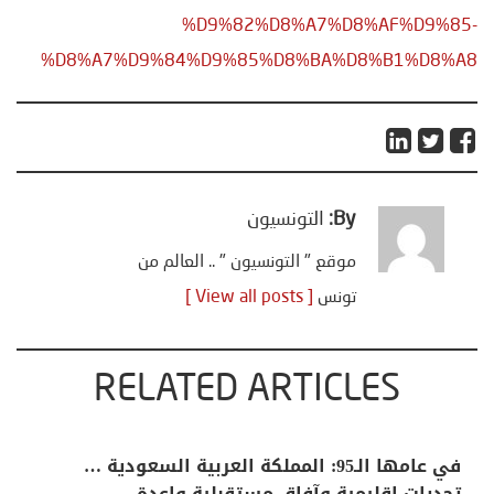
%D9%82%D8%A7%D8%AF%D9%85-
%D8%A7%D9%84%D9%85%D8%BA%D8%B1%D8%A8
By:
التونسيون
موقع " التونسيون " .. العالم من
تونس
[ View all posts ]
RELATED ARTICLES
في عامها الـ95: المملكة العربية السعودية …
تحديات إقليمية وآفاق مستقبلية واعدة