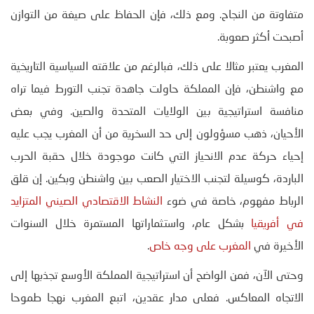
متفاوتة من النجاح. ومع ذلك، فإن الحفاظ على صيغة من التوازن
أصبحت أكثر صعوبة.
المغرب يعتبر مثالا على ذلك، فبالرغم من علاقته السياسية التاريخية
مع واشنطن، فإن المملكة حاولت جاهدة تجنب التورط فيما تراه
منافسة استراتيجية بين الولايات المتحدة والصين. وفي بعض
الأحيان، ذهب مسؤولون إلى حد السخرية من أن المغرب يجب عليه
إحياء حركة عدم الانحياز التي كانت موجودة خلال حقبة الحرب
الباردة، كوسيلة لتجنب الاختيار الصعب بين واشنطن وبكين. إن قلق
الرباط مفهوم، خاصة في ضوء
النشاط الاقتصادي الصيني المتزايد
في أفريقيا
بشكل عام، واستثماراتها المستمرة خلال السنوات
الأخيرة في
المغرب على وجه خاص
.
وحتى الآن، فمن الواضح أن استراتيجية المملكة الأوسع تجذبها إلى
الاتجاه المعاكس. فعلى مدار عقدين، اتبع المغرب نهجا طموحا