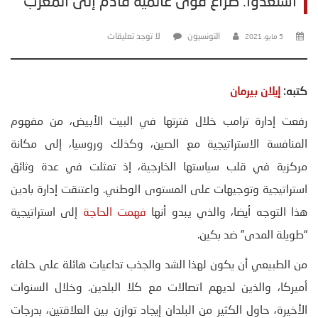
استعدوا: صراع قوى عالمية قادم إلى المغرب
التونسيون
لا توجد تعليقات
5 مايو، 2021
كتبه:
إيلان بيرمان
رفعت إدارة ترامب خلال فترتها في البيت الأبيض، من مفهوم
المنافسة الاستراتيجية مع الصين، وكذلك وروسيا، إلى مكانة
مركزية في قلب سياستها الخارجية، إذ تمثلت في عدة وثائق
استراتيجية وتوجيهات على المستوى الوطني. واعتنقت إدارة بادين
هذا التوجه أيضا، والذي يبدو أنها
فهمت الحاجة
إلى استراتيجية
“طويلة المدى” ضد بكين.
من الطبيعي أن يكون لهذا الشد والجذب تداعيات هائلة على حلفاء
أميركا، والذين لديهم اتصالات مع كلا البلدين. وخلال السنوات
الأخيرة، حاول الكثير من البلدان إيجاد توازن بين العلاقتين، بدرجات