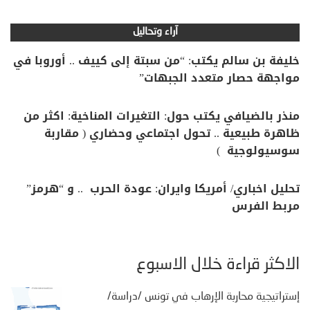
آراء وتحاليل
خليفة بن سالم يكتب: “من سبتة إلى كييف .. أوروبا في
مواجهة حصار متعدد الجبهات”
منذر بالضيافي يكتب حول: التغيرات المناخية: اكثر من
ظاهرة طبيعية .. تحول اجتماعي وحضاري ( مقاربة
سوسيولوجية )
تحليل اخباري/ أمريكا وايران: عودة الحرب .. و “هرمز”
مربط الفرس
الأكثر قراءة خلال الأسبوع
إستراتيجية محاربة الإرهاب في تونس /دراسة/