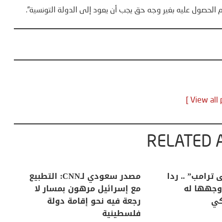
 الحصول عليه بغير وجه حق يجب أن يعود إلى الدولة التونسية”.
RELATED 
روع المعبر
البابا: “لا أخشى ترامب” .. ردا
لربط رأس جدير
على انتقادات وجهها له
مع
حراء
الرئيس الأمريكي
رج
فل
13 أبريل، 2026