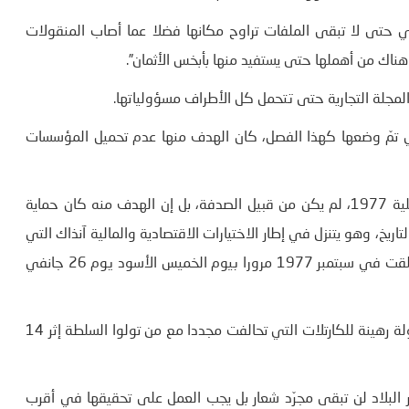
ئي حتى لا تبقى الملفات تراوح مكانها فضلا عما أصاب المنقولات
اك من أهملها حتى يستفيد منها بأبخس الأثمان”.
تي تمّ وضعها كهذا الفصل، كان الهدف منها عدم تحميل المؤسسات
وقال رئيس الجمهورية إنّ تاريخ تعديل هذا الفصل في شهر جويلية 1977، لم يكن من قبيل الصدفة، بل إن الهدف منه كان حماية
خ، وهو يتنزل في إطار الاختيارات الاقتصادية والمالية آنذاك التي
أدت إلى عديد الهزات الاجتماعية بداية من الاحتجاجات التي انطلقت في سبتمبر 1977 مرورا بيوم الخميس الأسود يوم 26 جانفي
واعتبر “ان هذه النصوص فاقمت الفوارق الاجتماعية وصارت الدولة رهينة للكارتلات التي تحالفت مجددا مع من تولوا السلطة إثر 14
 البلاد لن تبقى مجرّد شعار بل يجب العمل على تحقيقها في أقرب