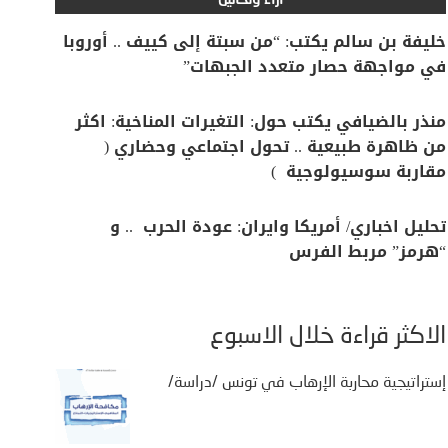
آراء وتحاليل
خليفة بن سالم يكتب: “من سبتة إلى كييف .. أوروبا
في مواجهة حصار متعدد الجبهات”
منذر بالضيافي يكتب حول: التغيرات المناخية: اكثر
من ظاهرة طبيعية .. تحول اجتماعي وحضاري (
مقاربة سوسيولوجية )
تحليل اخباري/ أمريكا وايران: عودة الحرب .. و
“هرمز” مربط الفرس
الأكثر قراءة خلال الأسبوع
إستراتيجية محاربة الإرهاب في تونس /دراسة/