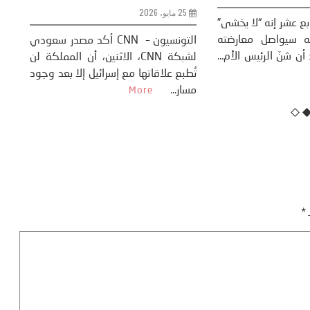
تونس 01 افريل 2026 (وات) – أعلن
قال البابا لاون الرابع عشر إنه “لا يخشى”
مية الصادرات، سمير
إدارة ترامب، وإنه سيواصل معارضته
 عن انطلاق تونس في
للحرب، وذلك بعد أن شنّ الرئيس الأم...
More
More
تُط
مسا
ـ
*