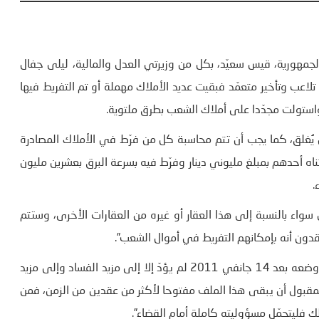
لجمهورية، قيس سعيّد، بكل من وزيرتي العدل والمالية، ليلى جفال
اعب وتأخير متعمّد فبقيت عديد الأملاك مهملة أو تم التفريط فيها
ا واستولت مجدّدا على أملاك الشعب بطرق ملتوية.
 يُغلق، كما يجب أن تتم محاسبة كل من فرّط في الأملاك المصادرة
تناه أحدهم بمبلغ مليوني دينار وفرّط فيه بسرعة البرق بعشرين مليون
.
سواء بالنسبة إلى هذا العقار أو غيره من العقارات الأخرى، وستتم
دون أنه بإمكانهم التفريط في أموال الشعب”.
ولفت في نفس هذا السياق، إلى “أن النظام القانوني الذي تم وضعه بعد 14 جانفي 2011 لم يؤدّ إلا إلى مزيد الفساد وإلى مزيد
لمقبول أن يبقى هذا الملف مفتوحا لأكثر من عقدين من الزمن، فمن
ك فليتحمّل مسؤوليته كاملة أمام القضاء”.