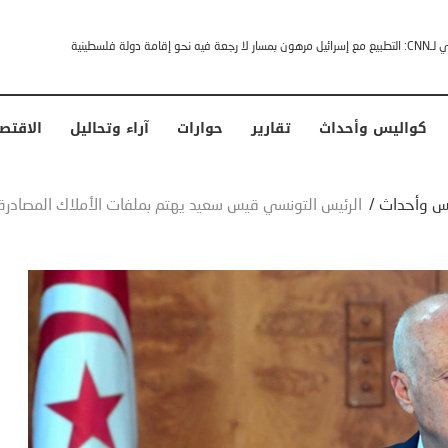
خشى ترامب” .. ردا على انتقادات وجهها له الرئيس الأمريكي
كواليس وأحداث
تقارير
حوارات
آراء وتحاليل
الاقتص
س وأحداث
/
الرئيس التونسي قيس سعيد يهتم بملفات الأملاك المصادرة 