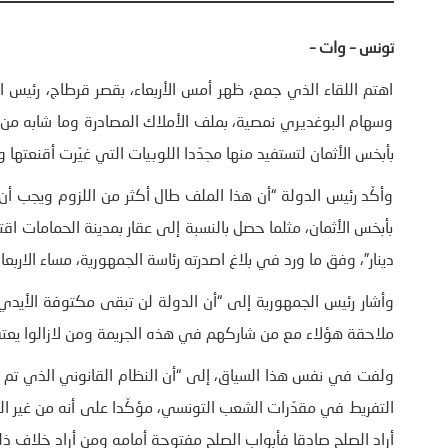
تونس – وات –
اهتم اللقاء الذي جمع، ظهر أمس الأربعاء، بقصر قرطاج، رئيس ا
وسهام البوغديري نمصية، بملف الأملاك المصادرة وما شابه من تل
بأبخس الأثمان لتستفيد منها مجدّدا اللوبيات التي غيّرت أقنعته
وأكّد رئيس الدولة “أن هذا الملف طال أكثر من اللزوم ويجب أن
بأبخس الأثمان، مثلما حصل بالنسبة إلى عقار بمدينة الحمامات اق
دينار”، وفق ما ورد في بلاغ اصدرته رئاسة الجمهورية، مساء الاربعاء
وأشار رئيس الجمهورية إلى “أن الدولة لن تبقى مكتوفة الأيدي 
ملاحقة هؤلاء مع من شاركهم في هذه الجريمة ومن لازالوا يعتق
التفريط في مقدّرات الشعب التونسي، مؤكّدا على أنه من غير ا
أراد الصلح صادقا فأبواب الصلح مفتوحة أمامه ومن أراد خلاف ذل