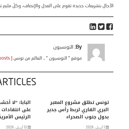
الآجال بتشريعات جديدة تقوم على العدل والإنصاف، وكلّ مليم تم
By:
التونسيون
موقع " التونسيون " .. العالم من تونس
[ View all posts ]
ARTICLES
ة
الحرب في زمن الإعلام الشبكي
تونس تطلق مش
معه
البري القاري 
17 مارس، 2026
اريس
بدول جنوب الص
كشفت الحرب المفتوحة منذ ثلاثة
1 أبريل، 2026