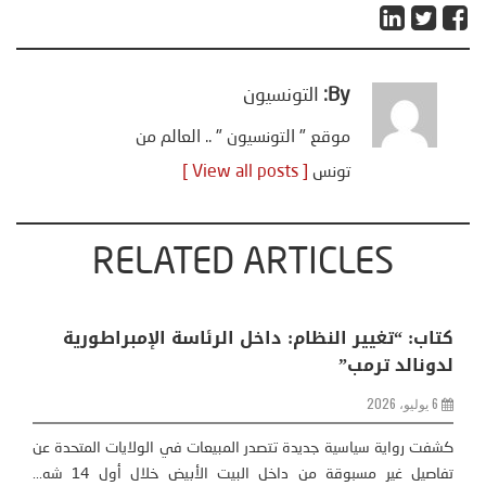
By:
التونسيون
موقع " التونسيون " .. العالم من
تونس
[ View all posts ]
RELATED ARTICLES
فايننشال تايمز: الأمريكيون يواجهون أزمة مالية
وشيكة
25 مايو، 2026
التونسيون- فايننشال تايمز – يحذر مسؤولون تنفيذيون واقتصاديون من
أن المستهلكين الأميركيين باتوا على بعد أشهر فقط من أزمة ...
ت