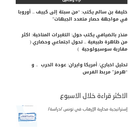
آراء وتحاليل
خليفة بن سالم يكتب: “من سبتة إلى كييف .. أوروبا
في مواجهة حصار متعدد الجبهات”
منذر بالضيافي يكتب حول: التغيرات المناخية: اكثر
من ظاهرة طبيعية .. تحول اجتماعي وحضاري (
مقاربة سوسيولوجية )
تحليل اخباري/ أمريكا وايران: عودة الحرب .. و
“هرمز” مربط الفرس
الأكثر قراءة خلال الأسبوع
إستراتيجية محاربة الإرهاب في تونس /دراسة/