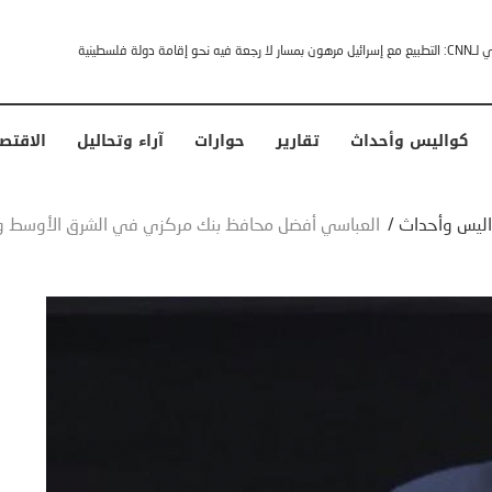
خشى ترامب” .. ردا على انتقادات وجهها له الرئيس الأمريكي
كواليس وأحداث
تقارير
حوارات
آراء وتحاليل
الاقتص
ليس وأحداث
/
العباسي أفضل محافظ بنك مركزي في الشرق الأوسط وش