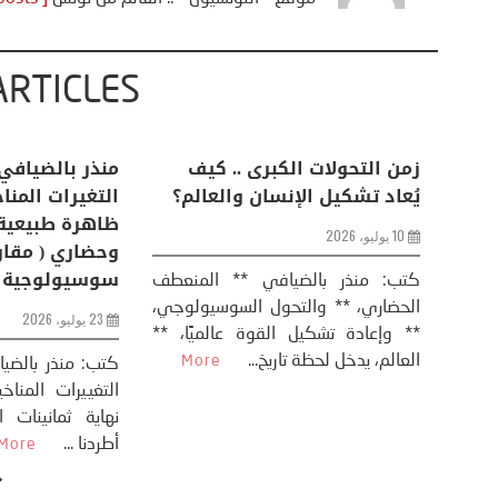
ARTICLES
اعات
تحليل اخباري/ أمريكا وايران:
زمن التحولات ا
من
عودة الحرب .. و “هرمز” مربط
يُعاد تشكيل ال
الفرس
10 يوليو، 2026
8 يوليو، 2026
كتب: منذر بال
الحضاري، ** وال
عيد،
تحليل – منذر بالضيافي عاد الرئيس
** وإعادة تشكيل
طلسي
الأمريكي دونالد ترامب إلى قصف
العالم، يدخل لحظة 
أسره،
ايران، وذلك ردا على ما اعتبره الرئيس
دونالد ترامب، ...
More