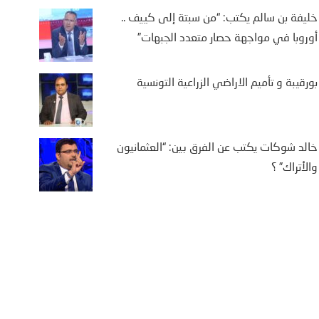
خليفة بن سالم يكتب: “من سبتة إلى كييف ..
أوروبا في مواجهة حصار متعدد الجبهات”
بورقيبة و تأميم الاراضي الزراعية التونسية
يفة بن سالم يكتب: “من
تة إلى كييف .. أوروبا في
اجهة حصار متعدد الجبهات”
خالد شوكات يكتب عن الفرق بين: “العثمانيون
والأتراك” ؟
2 أغسطس، 2026
يفة بن سالم أثارت موجة النزوح
جماعي لآلاف المغاربة نحو مدينة
تة، الواقعة تحت الاحتلال الإسباني،
ى أمل الوصول إلى...
More