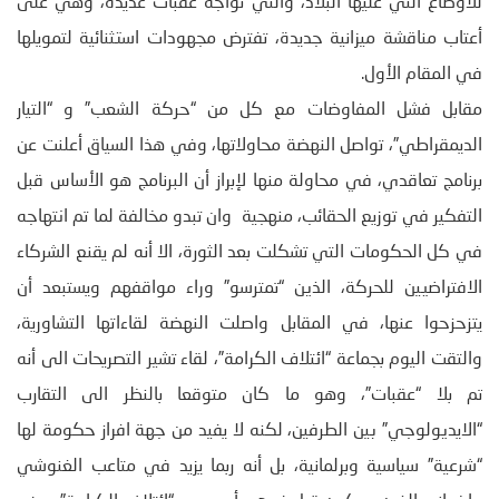
للأوضاع التي عليها البلاد، والتي تواجه عقبات عديدة، وهي على
أعتاب مناقشة ميزانية جديدة، تفترض مجهودات استثنائية لتمويلها
في المقام الأول.
مقابل فشل المفاوضات مع كل من “حركة الشعب” و “التيار
الديمقراطي”، تواصل النهضة محاولاتها، وفي هذا السياق أعلنت عن
برنامج تعاقدي، في محاولة منها لإبراز أن البرنامج هو الأساس قبل
التفكير في توزيع الحقائب، منهجية وان تبدو مخالفة لما تم انتهاجه
في كل الحكومات التي تشكلت بعد الثورة، الا أنه لم يقنع الشركاء
الافتراضيين للحركة، الذين “تمترسو” وراء مواقفهم ويستبعد أن
يتزحزحوا عنها، في المقابل واصلت النهضة لقاءاتها التشاورية،
والتقت اليوم بجماعة “ائتلاف الكرامة”، لقاء تشير التصريحات الى أنه
تم بلا “عقبات”، وهو ما كان متوقعا بالنظر الى التقارب
“الايديولوجي” بين الطرفين، لكنه لا يفيد من جهة افراز حكومة لها
“شرعية” سياسية وبرلمانية، بل أنه ربما يزيد في متاعب الغنوشي