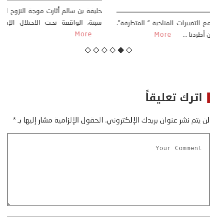
23 يوليو، 2026
كتب: منذر بالضيافي بدأت قصتي مع التغييرات المناخية ” المتطرفة”،
منذ نهاية ثمانينات القرن الماضي، حين أطردنا ...
More
اترك تعليقاً
لن يتم نشر عنوان بريدك الإلكتروني.
الحقول الإلزامية مشار إليها بـ
*