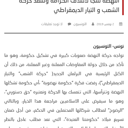
النهضة تلتجأ لائتلاف الكرامة وتنتقد حركة
الشعب و التيار الديمقراطي
التونسيون
لا توجد تعليقات
2 نوفمبر، 2019
تونس- التونسيون
تواجه حركة النهضة صعوبات كبيرة في تشكيل حكومة، وهو ما
تأكد من خلال جولة المفاوضات المعلنة وغير المعلنة، من ذلك أن
الكتل الرئيسية في البرلمان الجديد( “حركة الشعب” والتيار
الديمقراطي”)، رفضت فكرة “حكومة نهضوية” ،أي حكومة تشكلها
النهضة وتترأسها، التي تتمسك بها الحركة وتعتبره “حق دستوري”،
وهو ما سيفرض على الاسلاميين مراجعة هذا الخيار، وبالتالي
“الرضوخ” لمطالب شركائها المحتملين في الحكم، من أجل ضمان
تسريع ميلاد “حكومتنا العتيدة”، التي تعد مطلب عاجل بالنظر