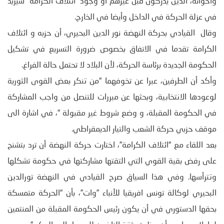
واخوانه، الذين يدركون قبل غيرهم أو وجود “ائتلاف الكرامة” سيزيد
في عزلة الحركة في الداخل وأيضا في الخارج.
وقال القيادي بحركة النهضة نور الدين البحيري، أن حزبه و ائتلاف
الكرامة تقدما في الاتفاق بخصوص ضرورة التسريع في تشكيل
الحكومة الجديدة برئاسة الحركة، لأن البلاد لا تحتمل حالة الفراغ.
وأكد أن الطرفين، عبرا عن تخوفهما “من تنكر بعض القوى الثورية
لوعودها الانتخابية، وبحثها عن مبررات للتنصل من واجب المشاركة
في الحكومة المقبلة، و وضع شروط غير مقبولة “، في اشارة الى
موقف حزبي حركة الشعب والتيار الديمقراطي.
بعد اللقاء مع “ائتلاف الكرامة”، اختارت حركة النهضة أن ترد بتشنج
على رفض بقية القوي التي التقتها مشاركتها في حكومة تشكلها
وتترأسها. وفي هذا السياق صرح القيادي في النهضة تورالدين
البحيري لوكالة تونس افريقيا للأنباء ”وات”، بأن “الحركة متمسكة
بحقها الدستوري في أن يكون رئيس الحكومة المقبلة من المنتمين