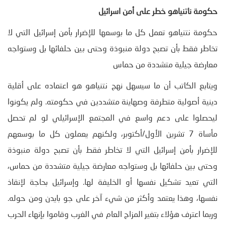
حكومة ناتنياهو خطر على أمن اسرائيل
حكومة نتنياهو تعمل كل ما بوسعها للإضرار بأمن إسرائيل التي لا
تخاطر فقط بأن تصبح دولة منبوذة وحتى بين حلفائها بل وستواجه
معارضة جيلية متشددة من حماس
ويتابع الكاتب أن ما سيسهل نهج نتنياهو هو اعتماده على أقلية
دينية أصولية متطرفة وصهاينة متشددين في حكومته. ولم يكونوا
ليحصلوا على دعم واسع في المجتمع الإسرائيلي لو لم تحصل
مأساة 7 تشرين الأول/أكتوبر، ولكنهم يعملون كل ما بوسعهم
للإضرار بأمن إسرائيل التي لا تخاطر فقط بأن تصبح دولة منبوذة
وحتى بين حلفائها بل وستواجه معارضة جيلية متشددة من حماس،
التي تعيد تشكيل نفسها أو الخليفة لها. وإسرائيل بحاجة لإنقاذ
نفسها، وهذا يعتمد وأكثر من شيء آخر على جو بايدن ومن حوله.
وربما اعترف هؤلاء بتغير المزاج العام في الغرب وقاموا بإنهاء الحرب