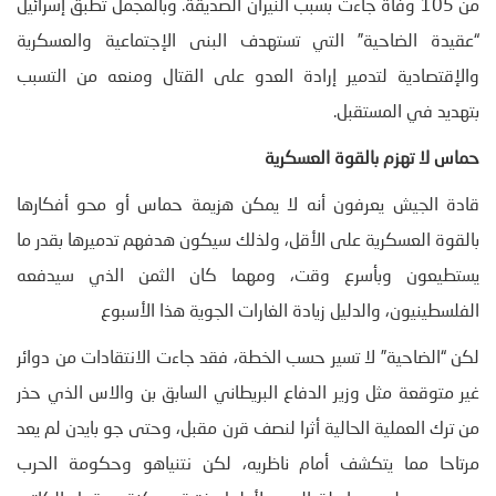
من 105 وفاة جاءت بسبب النيران الصديقة. وبالمجمل تطبق إسرائيل
“عقيدة الضاحية” التي تستهدف البنى الإجتماعية والعسكرية
والإقتصادية لتدمير إرادة العدو على القتال ومنعه من التسبب
بتهديد في المستقبل.
حماس لا تهزم بالقوة العسكرية
قادة الجيش يعرفون أنه لا يمكن هزيمة حماس أو محو أفكارها
بالقوة العسكرية على الأقل، ولذلك سيكون هدفهم تدميرها بقدر ما
يستطيعون وبأسرع وقت، ومهما كان الثمن الذي سيدفعه
الفلسطينيون، والدليل زيادة الغارات الجوية هذا الأسبوع
لكن “الضاحية” لا تسير حسب الخطة، فقد جاءت الانتقادات من دوائر
غير متوقعة مثل وزير الدفاع البريطاني السابق بن والاس الذي حذر
من ترك العملية الحالية أثرا لنصف قرن مقبل، وحتى جو بايدن لم يعد
مرتاحا مما يتكشف أمام ناظريه، لكن نتنياهو وحكومة الحرب