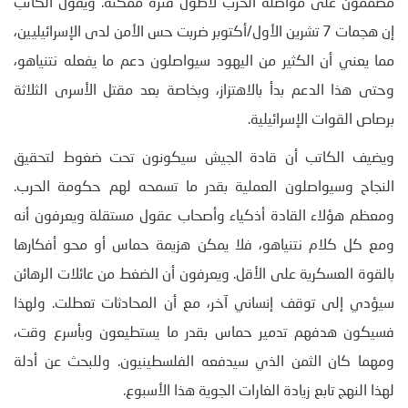
مصممون على مواصلة الحرب لأطول فترة ممكنة. ويقول الكاتب
إن هجمات 7 تشرين الأول/أكتوبر ضربت حس الأمن لدى الإسرائيليين،
مما يعني أن الكثير من اليهود سيواصلون دعم ما يفعله نتنياهو،
وحتى هذا الدعم بدأ بالاهتزاز، وبخاصة بعد مقتل الأسرى الثلاثة
برصاص القوات الإسرائيلية.
ويضيف الكاتب أن قادة الجيش سيكونون تحت ضغوط لتحقيق
النجاح وسيواصلون العملية بقدر ما تسمحه لهم حكومة الحرب.
ومعظم هؤلاء القادة أذكياء وأصحاب عقول مستقلة ويعرفون أنه
ومع كل كلام نتنياهو، فلا يمكن هزيمة حماس أو محو أفكارها
بالقوة العسكرية على الأقل. ويعرفون أن الضغط من عائلات الرهائن
سيؤدي إلى توقف إنساني آخر، مع أن المحادثات تعطلت. ولهذا
فسيكون هدفهم تدمير حماس بقدر ما يستطيعون وبأسرع وقت،
ومهما كان الثمن الذي سيدفعه الفلسطينيون. وللبحث عن أدلة
لهذا النهج تابع زيادة الغارات الجوية هذا الأسبوع.