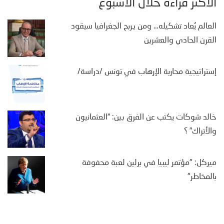
الأكثر قراءة خلال الأسبوع
العالم يُعاد تشكيله… ومن يربح الجغرافيا سيقود
القرن الحادي والعشرين
إستراتيجية محاربة الإرهاب في تونس /دراسة/
خالد شوكات يكتب عن الفرق بين: “العثمانيون
والأتراك” ؟
ميركل: "مؤتمر ليبيا في برلين لعبة محفوفة
بالمخاطر"