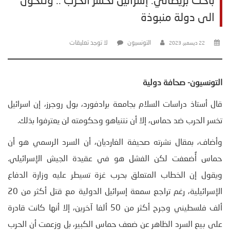
باحث بريطاني: إسرائيل تخسر الحرب .. وتتحول
الى دولة منبوذة
التونسيون
لا توجد تعليقات
22 ديسمبر، 2023
التونسيون- صحافة دولية
قال أستاذ دراسات السلام بجامعة برادفورد، بول روجرز، إن اسرائيل
تخسر الحرب ضد حماس، إلا أن نتنياهو وحكومته لن يعترفوا بذلك.
وأضاف، بمقال نشرته صحيفة الغارديان، أن السرد الرسمي هو أن
حماس أُضعفت لكن الفشل هو في عقيدة الجيش الإسرائيلي.
ويقول إن الخطاب المتعلق بحرب غزة تسيطر عليه وزارة الدفاع
الإسرائيلية، رغم تراجع سمعة إسرائيل الدولية مع قتل أكثر من 20
ألف فلسطيني وجرح أكثر من 50 ألفا آخرين، إلا أنها كانت قادرة
على بيع السرد الظاهر عن ضعف حماس الكبير، بل وزعمت أن الحرب