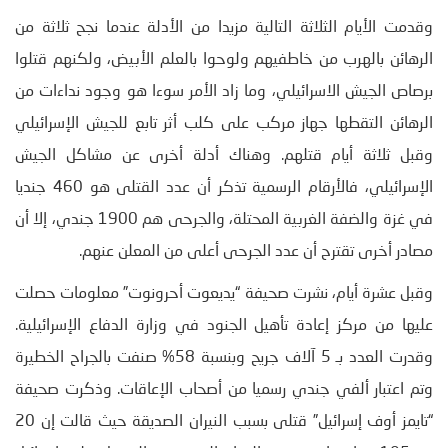
وقدمت الأيام الثلاثة التالية مزيدا من الأدلة عندما نجح ثلاثة من
الرهائن بالهرب من خاطفيهم ولوحوا بالعلم الأبيض، ولكنهم قتلوا
برصاص الجيش الاسرائيلي، وما زاد الأمر سوءا هو وجود نداءات من
الرهائن التقطها جهاز مركب على كلب أثر تابع للجيش الإسرائيلي
وقبل ثلاثة أيام قتلهم. وهناك أدلة أخرى عن مشاكل الجيش
الإسرائيلي، فالأرقام الرسمية تذكر أن عدد القتلى هو 460 جنديا
في غزة والضفة الغربية المحتلة، والجرحى هم 1900 جندي، إلا أن
مصادر أخرى تقترح أن عدد الجرحى أعلى من المعلن عنهم.
وقبل عشرة أيام، نشرت صحيفة “يديعوت أحرونوت” معلومات حصلت
عليها من مركز إعادة تأهيل الجنود في وزارة الدفاع الإسرائيلية.
وقدرت العدد بـ 5 آلاف جريح وبنسبة 58% صنفت بالجراح الخطيرة
وتم اعتبار ألفي جندي رسميا من أصحاب الإعاقات. وذكرت صحيفة
“تايمز أوف إسرائيل” قتلى بسبب النيران الصديقة حيث قالت إن 20