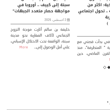
إنسان والعالم؟
التغيرات المناخية: اكثر من
سب
ظاهرة طبيعية .. تحول اجتماعي
مو
وحضاري ( مقاربة
سوسيولوجية )
ضيافي ** المنعطف
تحول السوسيولوجي،
خل
23 يوليو، 2026
 القوة عالميًا، **
ال
تاريخ...
More
سب
كتب: منذر بالضيافي بدأت قصتي مع
عل
التغييرات المناخية ” المتطرفة”، منذ
نهاية ثمانينات القرن الماضي، حين
أطردنا ...
More
ـ
*