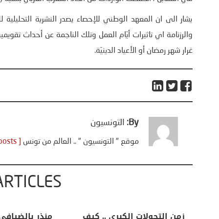
يشار الى ان المعهد الوطني للإحصاء يصدر النشرية التحليلية لل
والرزنامة اي تاثيرات أيّام العمل وتلك الناجمة عن أحداث تقويمي
غرار شهر رمضان أو الأعياد الدينيّة.
By:
التونسيون
موقع " التونسيون " .. العالم من تونس
[ View all posts ]
ARTICLES
اعات
تحليل اخباري/ أمريكا وايران:
زمن التحولات ا