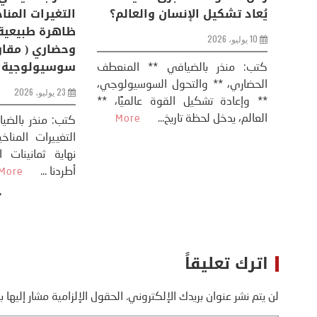
من
عودة الحرب .. و “هرمز” مربط
يُعاد تشكيل ال
الفرس
10 يوليو، 2026
8 يوليو، 2026
كتب: منذر بال
الحضاري، ** وال
عيد،
تحليل – منذر بالضيافي عاد الرئيس
** وإعادة تشكيل
طلسي
الأمريكي دونالد ترامب إلى قصف
العالم، يدخل لحظة 
أسره،
ايران، وذلك ردا على ما اعتبره الرئيس
دونالد ترامب، ...
More
اترك تعليقاً
لن يتم نشر عنوان بريدك الإلكتروني.
الحقول الإلزامية مشار إليها ب