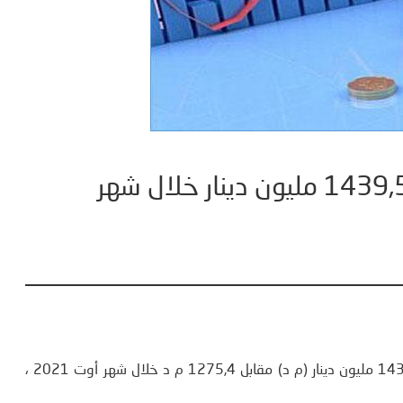
تفاقم العجز التجاري لتونس الى 1439,5 مليون دينار خلال شهر
تفاقم العجز التجاري لتونس خلال شهر سبتمبر 2021 ليبلغ 1439,5 مليون دينار (م د) مقابل 1275,4 م د خلال شهر أوت 2021 ،