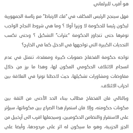
هو أقرب للبرلماني.
فهل سينجح الرئيس المكلف في “فك الارتباط” مع رئاسة الجمهورية
ليكون رئيسا للحكومة لا وزيرا أولا ؟ وما هي شروط النجاح الواجب
توفرها حتى تتجاوز الحكومة “عثرات” التشكيل ؟ وحتى تكسب
التحديات الكبيرة التي تواجهها في الدخل كما في الخارج؟
تواجه حكومة الفخفاخ صعوبات كبيرة ومعقدة، تتمثل في عدم
انسجام الائتلاف الحكومي المكون لها، وهذا ما برز من خلال
مفاوضات ومشاورات تشكيلها، حيث لاحظنا توترا في العلاقة بين
احزاب الائتلاف.
وبالتالي فان الفخفاخ مطالب ببناء الحد الأدنى من الثقة بين
مكونات حكومته، وإلا فان استمرار هذا الصراع بين مكوناتها، سيؤثر
على الاستقرار والتضامن الحكوميين، وسيجعلها اقرب الى أرخبيل من
الجزر الحزبية، وهو ما سيكون له اثر على مردودها، وأيضا على