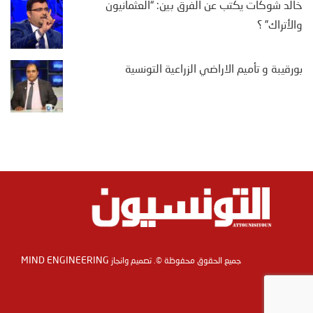
خالد شوكات يكتب عن الفرق بين: “العثمانيون
والأتراك” ؟
بورقيبة و تأميم الاراضي الزراعية التونسية
MIND ENGINEERING
جميع الحقوق محفوظة ©. تصميم وانجاز