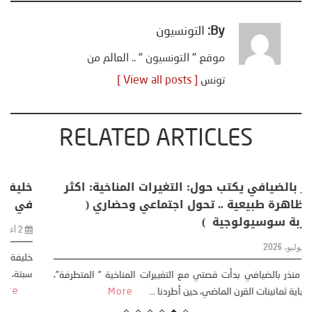
By:
التونسيون
موقع " التونسيون " .. العالم من
تونس
[ View all posts ]
RELATED ARTICLES
منذر بالضيافي يكتب حول: التغيرات المناخية: اكثر
من ظاهرة طبيعية .. تحول اجتماعي وحضاري (
مقاربة سوسيولوجية )
23 يوليو، 2026
كتب: منذر بالضيافي بدأت قصتي مع التغييرات المناخية ” المتطرفة”،
منذ نهاية ثمانينات القرن الماضي، حين أطردنا ...
More