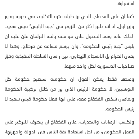
استمرارها.
كما ان على الفخفاخ، الذي برز طيلة فترة التكليف في صورة ودور
وزير اول، اذ انه ظهر اكثر من اللزوم في “جبة الرئيس” قيس سعيد،
لذلك فانه وبعد الحصول على موافقة وثقة البرلمان فلن عليه ان
يلبس “جبة رئيس الحكومة”، وان يرسم مسافة عن قرطاج، وهذا لا
يعني الصراع بل الانسجام الإيجابي، بين راسي السلطة التنفيذية وفق
صلاحيات الدستورية لكل واحد منهما.
وعندها فقط يمكن القول ان حكومته ستصبح حكومة كل
التونسيين، لا حكومة الرئيس الذي برز من خلال تركيبة الحكومة
وتماهي شخص الفخفاخ معه، على انها فعلا حكومة قيس سعيد لا
رئيس الحكومة.
ولكسب الرهانات والتحديات، على الفخفاخ ان ينصرف للتركيز على
العمل الحكومي، من اجل استعادة ثقة الناس في الدولة واجهزتها،