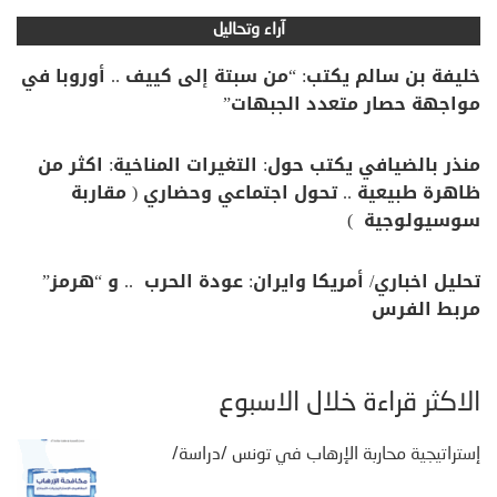
آراء وتحاليل
خليفة بن سالم يكتب: “من سبتة إلى كييف .. أوروبا في
مواجهة حصار متعدد الجبهات”
منذر بالضيافي يكتب حول: التغيرات المناخية: اكثر من
ظاهرة طبيعية .. تحول اجتماعي وحضاري ( مقاربة
سوسيولوجية )
تحليل اخباري/ أمريكا وايران: عودة الحرب .. و “هرمز”
مربط الفرس
الأكثر قراءة خلال الأسبوع
إستراتيجية محاربة الإرهاب في تونس /دراسة/