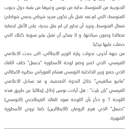
الجنوبية من المتوسط، بداية من تونس وغيرها من بقية دول جنوب
المتوسط، التي لم تعد تقبل بأن تكون مجرد شرطي يحمي شواطئ
شمال المتوسط، وتريد أن تحاور ان لم نقل بندية، على الأقل لحماية
مصالحا وصون سيادتها، و لا يمكن أن تقبل بغير تسوية كتلك التي
حصلت عليها تركيا.
من جهة أخرى، تحولت زيارة الوزير الايطالي، الى حدث الاعلامي
الفرنسي، الذي اعتبر وضع لوحة الأسطورة “جنبعل” خلف اللقاء
الذي جمع وزير الداخلية التونسي هشام الفوراتي بنظيره الايطالي
“ماتيو سالفيني” خلال الندوة الصحفية. و قد تساءل الاعلامي
الفرنسي “يان بارث” : هل أرادت تونس إذلال إيطاليا عن طريق هذه
اللوحة ؟. و ذكّر بأن اللوحة تعود للقائد القرطاجني (التونسي)
“حنبعل” الذي هزم الرومان (الايطاليين) كما تروي الأسطورة
الشهيرة.