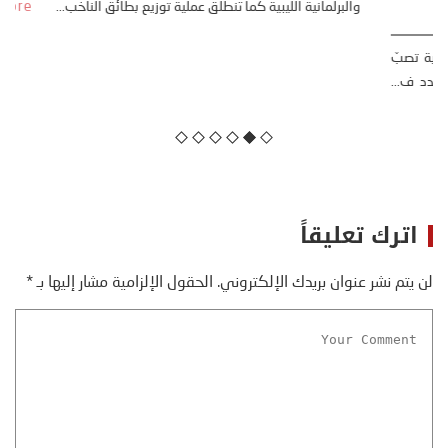
3 فبراير، 2021
يقول ديفيد لينفيلد، في مقابلة معه، إن الجهات المانحة الدولية تصبّ
في صالح هيكليات السلطة القائمة في الشرق الأوسط. وشدد ف...
More
اترك تعليقاً
لن يتم نشر عنوان بريدك الإلكتروني.
الحقول الإلزامية مشار إليها بـ
*