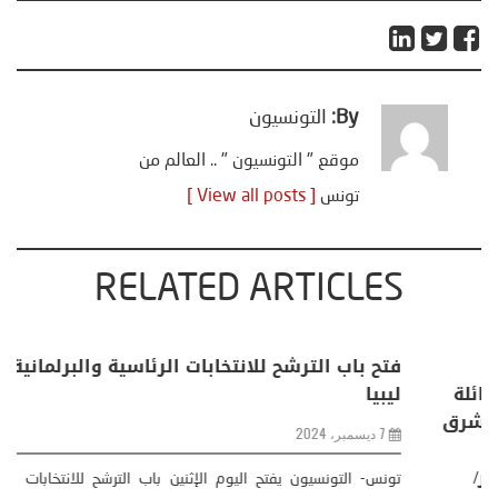
By:
التونسيون
موقع " التونسيون " .. العالم من
تونس
[ View all posts ]
RELATED ARTICLES
الولايات المتحدة وسواها من الجهات المانحة
الدولية مارست نفوذًا كبيرًا وخصّصت موارد طائلة
من أجل الدفع باتجاه التحرير الاقتصادي في الشرق
الأوسط، في حين أنها أبدت تردّدًا في التركيز
بالدرجة نفسها على الإصلاحات السياسية /خبير/