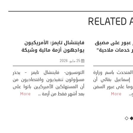
RELATED 
 جيوسياسي ..
إيران: لا رسوم عبور على مضيق
فا
ء الاصطناعي
هرمز بل “نظير خدمات ملاحية”
يو
25 مايو، 2026
التونسيون- أكد المتحدث باسم وزارة
ال
الخارجية الإيرانية إسماعيل بقائي أن
مس
ف- اتفقت عدة صحف
بلاده لا تفرض رسوما على عبور السفن
أن
لذكاء الاصطناعي لم
من مضيق هرمز، و...
بع
كنولوجي، بل تحوّل
More
س...
More