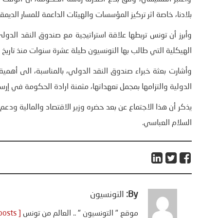
بلادنا، خاصة اثر تركيز المؤسسات والهيئات الداعمة للمسار الديم
وأبرز أن تونس تربطها علاقة استراتيجية مع صندوق النقد الدو
الهيكلية التي طالب بها التونسيون طيلة عشرة سنوات منذ تاريخ ان
وأشارت بعثة خبراء صندوق النقد الدولي، بالمناسبة، الى أهمية 
الدولية والتزامها بمجمل تعهداتها، مثمنة ارادة الحكومة في إرس
يذكر أن هذا الاجتماع عن بعد حضره وزير الاقتصاد والمالية ودعم
السلام العباسي.
By:
التونسيون
موقع " التونسيون " .. العالم من تونس
[ View all posts ]