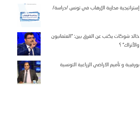
إستراتيجية محاربة الإرهاب في تونس /دراسة/
خالد شوكات يكتب عن الفرق بين: “العثمانيون
يننشال تايمز: الأمريكيون
والأتراك” ؟
اجهون أزمة مالية وشيكة
25 مايو، 2026
بورقيبة و تأميم الاراضي الزراعية التونسية
تونسيون- فايننشال تايمز – يحذر
ؤولون تنفيذيون واقتصاديون من
 المستهلكين الأميركيين باتوا على
د أشهر فقط من أزمة ...
More