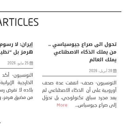
ARTICLES
ب
الإيكونومست: كيف تجني إيران
تحول الى صراع
ثروة من حرب دونالد ترامب؟
من يملك الذكا
يملك العالم
1 أبريل، 2026
28 أبريل، 2026
التونسيون- الإيكونومست على مدى
نصف قرن، قدّمت الملكيات النفطية
لماذا
التونسيون- صح
في الشرق الأوسط نفسها كمورّدين
ب على
أوروبية على أن ا
موثوقين للنفط منخفض التكلف...
 نظام
يعد مجرد سباق ت
More
إلى صراع جيوسيا