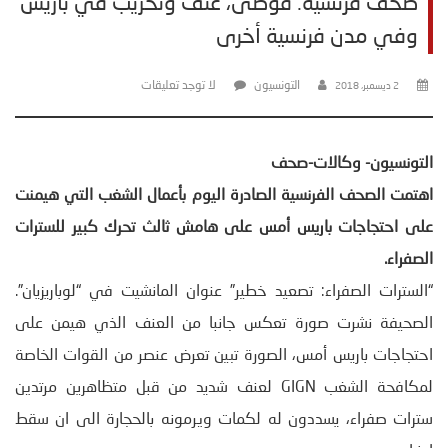
صحف فرنسية: فوضى، عنف وتخريب في باريس
وفي مدن فرنسية أخرى
التونسيون
لا توجد تعليقات
2 ديسمبر، 2018
التونسيون- وكالات-صحف
اهتمت الصحف الفرنسية الصادرة اليوم بأعمال الشغب التي هيمنت
على احتجاجات باريس أمس على هامش ثالث تحرك كبير للسترات
الصفراء
.
“السترات الصفراء: تصعيد خطير” عنوان المانشيت في “لوباريزيان”.
الصحيفة نشرت صورة تعكس جانبا من العنف الذي هيمن على
احتجاجات باريس أمس، الصورة تبين تعرض عنصر من القوات الخاصة
لمكافحة الشغب GIGN لعنف شديد من قبل متظاهرين مرتدين
سترات صفراء، يسددون له لكمات ويرمونه بالحجارة الى ان سقط