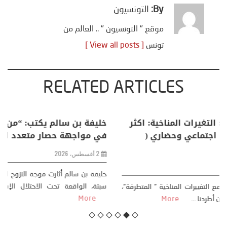
By:
التونسيون
موقع " التونسيون " .. العالم من
تونس
[ View all posts ]
RELATED ARTICLES
منذر بالضيافي يكتب حول: التغيرات المناخية: اكثر
من ظاهرة طبيعية .. تحول اجتماعي وحضاري (
مقاربة سوسيولوجية )
23 يوليو، 2026
كتب: منذر بالضيافي بدأت قصتي مع التغييرات المناخية ” المتطرفة”،
منذ نهاية ثمانينات القرن الماضي، حين أطردنا ...
More