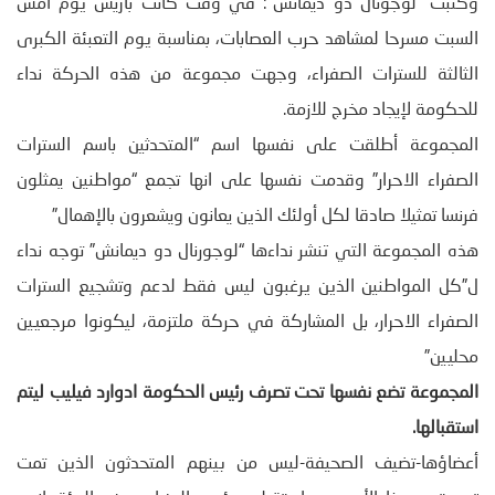
وكتبت “لوجونال دو ديمانش”: في وقت كانت باريس يوم أمس
السبت مسرحا لمشاهد حرب العصابات، بمناسبة يوم التعبئة الكبرى
الثالثة للسترات الصفراء، وجهت مجموعة من هذه الحركة نداء
للحكومة لإيجاد مخرج للازمة.
المجموعة أطلقت على نفسها اسم “المتحدثين باسم السترات
الصفراء الاحرار” وقدمت نفسها على انها تجمع “مواطنين يمثلون
فرنسا تمثيلا صادقا لكل أولئك الذين يعانون ويشعرون بالإهمال”
هذه المجموعة التي تنشر نداءها “لوجورنال دو ديمانش” توجه نداء
ل”كل المواطنين الذين يرغبون ليس فقط لدعم وتشجيع السترات
الصفراء الاحرار، بل المشاركة في حركة ملتزمة، ليكونوا مرجعيين
محليين”
المجموعة تضع نفسها تحت تصرف رئيس الحكومة ادوارد فيليب ليتم
استقبالها
.
أعضاؤها-تضيف الصحيفة-ليس من بينهم المتحدثون الذين تمت