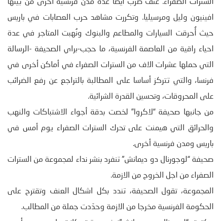
السترات الصفراء. عنف ضرب ايضا عدة مدن فرنسية أخرى من بينها
افينيون وليل ومرسيليا. وتكررت مشاهد حرب العصابات في باريس
حيث أُحرقت السيارات والمطاعم والبنوك ونُهبت المتاجر في عدة
احياء راقية من العاصمة الفرنسية، ما حجب-براي الصحيفة -الرسالة
التي حملها عشرات الاف من السترات الصفراء في أماكن أخرى في
فرنسا، والتي تتركز أساسا على المطالبة بالتراجع عن رفع الضرائب
على المحروقات، وتحسين القدرة الشرائية.
من جانبها صحيفة “لاكروا” لخصت بدقة أجواء الاشتباكات والنهب
والحرائق التي هيمنت على تحرك السترات الصفراء يوم أمس في
باريس ومدن فرنسية أخرى.
صحيفة “لوجورنال دو ديمانش” تنفرد بنشر نداء لمجموعة من السترات
الصفراء من اجل الخروج من الازمة.
المجموعة، تقول الصحيفة، تندد بكل اشكال العنف وتقترح على
الحكومة الفرنسية مخرجا من الازمة وحدّدت جملة من المطالب.