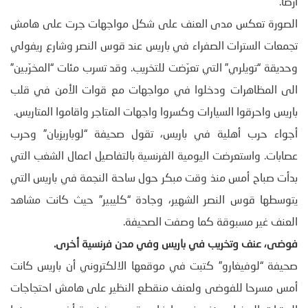
ارضا.
الصورة تعكس مدى العنف على شكل مواجهات جرت على هامش
تجمعات السترات الصفراء في باريس عند قوس النصر وشارع ريفولي
وحديقة “تويلري” التي تعرّضت للتخريب. وقد تسرب مئات “المخرّبين”
الى المظاهرات ودخلوا في مواجهات مع قوات الأمن في قلب
باريس واحرقوا السيارات وكسروا واجهات المتاجر واقاموا المتاريس.
أجواء حرب أهلية في باريس، تقول صحيفة “لوباريزيان” وحرب
عصابات. واستعرضت اليومية الفرنسية بالتفاصيل اعمال الشغب التي
بدأت صباح أمس منذ وقت مبكر حول ساحة النجمة في باريس التي
يتوسطها قوس النصر الشهير، وجادة “كليبير” حيث كانت مشاهد
العنف غير مسبوقة كما وصفت الصحيفة.
فوضى، عنف وتخريب في باريس وفي مدن فرنسية أخرى
.
صحيفة “لوفيغارو” كتبت في موقعها الالكتروني أن باريس كانت
أمس مسرحا للفوضى ولعنف منقطع النظير على هامش احتجاجات