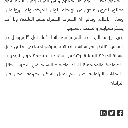
تسميتهم هذا الأسبوع واستقبلهم رئيس الوزراء ووزير البيئة. إنهم
ممثلون اخرون بعيدون عن الهيكلة الاولى للحركة، ولم يبرزوا على
وسائل الاعلام. وقالوا ان السترات الصفراء تجمع الملايين ولا أحد
يحتكر تمثيلهم والتحدث باسمهم.
وعن أبرز مطالب هذه المجموعة-ودائما كما تنقل “لوجورنال دو
ديمانش”-“النظر في سياسة الضرائب، ومؤتمر اجتماعي وطني حول
مسالة الحركة التنقلية، وتنظيم استفتاءات منتظمة حول التوجهات
الاجتماعية والمجتمعية للبلاد، واعتماد النسبية في التصويت خلال
الانتخابات البرلمانية حتى يتم تمثيل السكان بطريقة أفضل في
البرلمان.