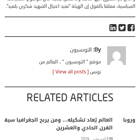
السياسية، معلقا بالقول إن الهيئة “تعيد اغتيال الشهيد شكري بلعيد”.
By:
التونسيون
موقع " التونسيون " .. العالم من
تونس
[ View all posts ]
RELATED ARTICLES
خليفة بن سالم يكتب: “من سبتة إلى كييف .. أوروبا
في مواجهة حصار متعدد الجبهات”
2 أغسطس، 2026