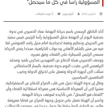
المسؤولية رأسا في كل ما سيحصل”
التونسيون
لا توجد تعليقات
9 فبراير، 2022
أكد الناطق الرسمي باسم حركة النهضة عماد الخميري في ندوة
صحفية اليوم أن النهضة تحمّل المسؤولية رأسا للرئيس قيس سعيّد
في التحريض وتنظيم وقفة احتجاجية امام منزل راشد الغنوشي لما
فيه من مسّ بالسّلم الأهلي ودعوات للكراهية، مجدّدا رفض الحركة
مسعى الرئيس للسيطرة على القضاء، وفق تعبيره.
ووصف الخميري هيئة الدفاع عن الشهيدين شكري بلعيد ومحمّد
البراهمي التي عقدت اليوم ندوة صحفية، باليسار الاستئصالي
تسلّلت الى أجهزة الدولة وتعمل على اختراق الدولة وضرب
المنافسين السياسيين.
وقال إن ندوة الهيئة تتنزل في قلب الصراع للدفاع عن الديمقراطية،
مشيرا الى أن المعركة الاساسيّة هي معركة استقلالية القضاء وأن
“القضاء هو الفيصل”، في تأكيده لموقف حركة النهضة.
واعتبر أن الهيئة تعمل على تحويل وجهة الصراع عن قضايا معروفة
والتي تم التطرق اليها سابقا ولا تحمل جديدا في موضوع الاغتيالات