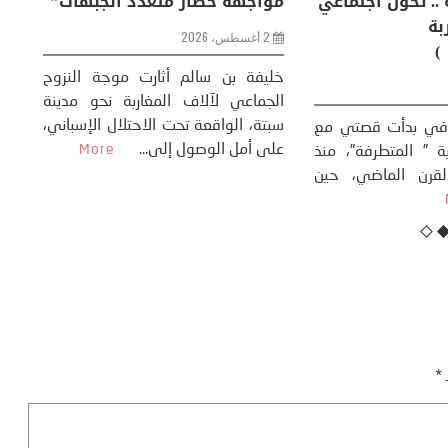
ظاهرة طبيعية .. تحول اجتماعي
مو
وحضاري ( مقاربة
سوسيولوجية )
ضيافي ** المنعطف
تحول السوسيولوجي،
خل
23 يوليو، 2026
 القوة عالميًا، **
ال
تاريخ...
More
سب
كتب: منذر بالضيافي بدأت قصتي مع
عل
التغييرات المناخية ” المتطرفة”، منذ
نهاية ثمانينات القرن الماضي، حين
أطردنا ...
More
ـ
*