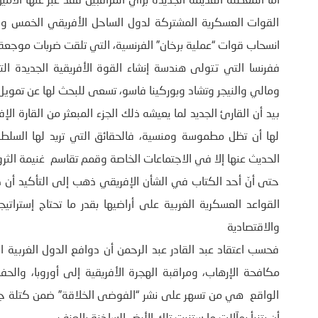
أما المعظلة القديمة الجديدة برأي المراقبين فقد عبر عنها الأم
القوات العسكرية المشتركة لدول الساحل الأفريقي الخمس وال
انسحاب قوات “عملية برخان” الفرنسية، التي تلقت ضربات موجع
ففرنسا التي تتولى هندسة إنشاء القوة الأفريقية الجديدة ا
ومالي والنيجر وتشاد وبوركينا فاسو، تسعى للبحث لها عن تمويل
بيد أن القارئ الجديد لما يعيشه ذلك الجزء المبعثر من القارة ا
لها أن تظل مطموسة ومنسية، فالحقائق التي تريد لها السلطا
الحديث عنها إلا في الاجتماعات الخاصة وقمم تقاسم غنيمة الثرو
حتى أنّ أحد الكتاب في الشأن الإفريقي ذهب إلى التأكيد أن دول
القواعد العسكرية الغربية على أراضيها بقدر ما تحتاج إستراتي
والاقتصادية
فحسب اعتقاد عبد القادر عبد الرحمن أن دوافع الدول الغربية 
مكافحة الإرهاب، ومراقبة الهجرة الأفريقية إلى أوروبا، والح
الواقع هي من تسهر على نشر “الفوضى الخلاقة” ضمن كتلة جغرا