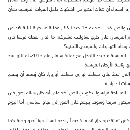
 متحركة تصعّب من مهمته العسكرية التي يخوضها في وحل مالي
رة السمراء أن هناك الكثير من الشكوك داخل القوات الفرنسية بشأن
ومما لا شك فيه أنّ حادث تصادم مروحيتين فرنسيتين في مالي والذي ذهب ضحيته 13 جنديا خلال عملية عسكرية ليلية ضد من
ام الفرنسي على طرح تساؤلات مشتركة: ما الذي تفعله فرنسا في
 وطأة التهديدات والفوضى الأمنية؟
الإجابة بالإجماع تقريبا وبلغة الأرقام 41 قتيلا في صفوف القوات الفرنسية منذ بدء التدخل مع عملية سرفال عام 2013، ثم تلتها بعد
ا رئاسة الأركان الفرنسية.
لساحل التي تمتدّ على مساحة توازي مساحة أوروبا، كان يُعتقد أن يحقّق
مات الجهادية
وات المسلحة فرانسوا ليكوينتر، الذي أكد على أنه كان هناك تصور في
يين سيكون سريعا وسوف يترجم على الفور إلى نجاح سياسي، أما اليوم
 يكون تم تقديره حق قدره، خاصة أن هذه ليست حربا أيديولوجية كما