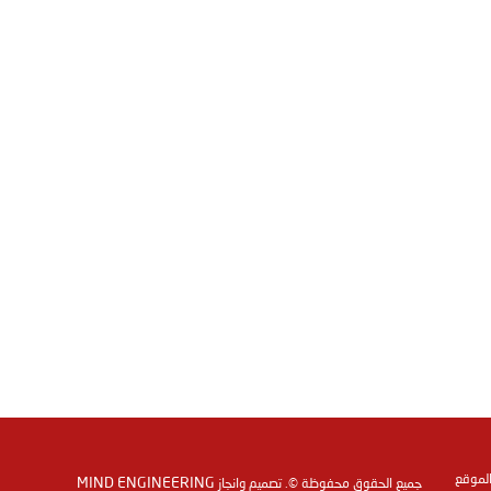
الموقع
MIND ENGINEERING
جميع الحقوق محفوظة ©. تصميم وانجاز