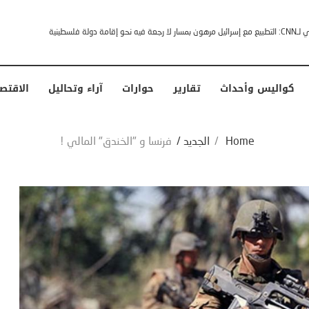
خشى ترامب” .. ردا على انتقادات وجهها له الرئيس الأمريكي
كواليس وأحداث
تقارير
حوارات
آراء وتحاليل
الاقتص
Home
/
الجديد
/
فرنسا و "الخندق" المالي !