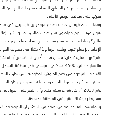
يجمع عديد المراقبين بأن الجيش الفرنسي بات يقف على أرض
والساحل حيث تشير كلّ الحقائق الميدانية في ذلك الجزء من القا
قدرتها على معالجة الوضع الأمني.
تقول فرنسا إنهم جهاديون في جنوب مالي، أجبر وسائل الإعل
مالي؟ وماذا تحقق بعد سبع سنوات في منطقة ما تزال ترزح تحت
عام تقريبا عملية “برخان” بحسب تعداد أُجري انطلاقا من أرقام نشرته
فانتشار حوالي 4500 عسكري فرنسي في منطقة ا
الأهداف المرجوة في دعم الجيوش الحكومية التي تحارب التنظي
غير أن التفاؤل بدا مفرطا للغاية وفق ما أقر به رئيس أركان الق
عام 2013 أن كل شيء سيتم حله، وأن النصر على الجهاد
فشروط زعزعة الاستقرار في المنطقة مجتمعة.
و أمام هذا المشهد ثمة من يعتقد من الباحثين أن التهديد قد لا