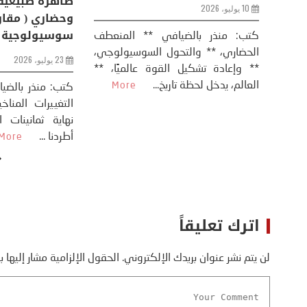
الفرس
10 يوليو، 2026
8 يوليو، 2026
كتب: منذر بال
الحضاري، ** وال
عيد،
تحليل – منذر بالضيافي عاد الرئيس
** وإعادة تشكيل
طلسي
الأمريكي دونالد ترامب إلى قصف
العالم، يدخل لحظة 
أسره،
ايران، وذلك ردا على ما اعتبره الرئيس
دونالد ترامب، ...
More
اترك تعليقاً
لن يتم نشر عنوان بريدك الإلكتروني.
الحقول الإلزامية مشار إليها ب