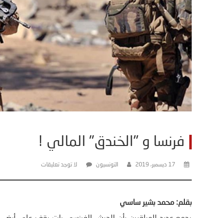
فرنسا و "الخندق" المالي !
17 ديسمبر، 2019
التونسيون
لا توجد تعليقات
بقلم: محمد بشير ساسي