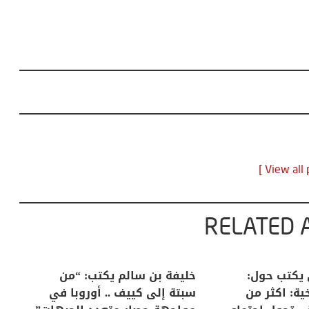
RELATED 
لكبرى .. كيف
منذر بالضيافي يكتب حول:
خل
إنسان والعالم؟
التغيرات المناخية: اكثر من
سب