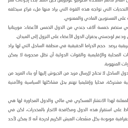
ين العام للأمم المتحدة أنطونيو غوتيريش حين انتقد بطء إجراءات نشر
تحديات التي تواجه هذه القوة التي يراد منها ملء فراغ سيخلفه
ة على المستويين المادي والمعنوي.
لتي ستضم خمسة آلاف جندي من الدول الخمس الأعضاء: موريتانيا
 ودعم لوجستي يحفزان الدول الأعضاء على النزول إلى الميدان.
لإفريقية يرصد حجم الدراما الحقيقية في منطقة الساحل التي لها يراد
ت المحلية والإقليمية والقوات الدولية أن تظل محجوبة لا يمكن
ات المنهوبة.
 الساحل لا تحتاج لإرسال مزيد من الجيوش إليها أو بناء المزيد من
جية مشتركة، محليا وإقليميا تهتم بحل مشاكلها السياسية والأمنية
المعلنة لهذا الانتشار العسكري في مالي والدول المجاورة لها هي
فاظ على استقرار هذه الدول ومكافحة الاتجار بالمخدرات، لكن في
فية موبوءة بكل منغّصات العيش الكريم لدرجة أنه لا يمكن لأحد