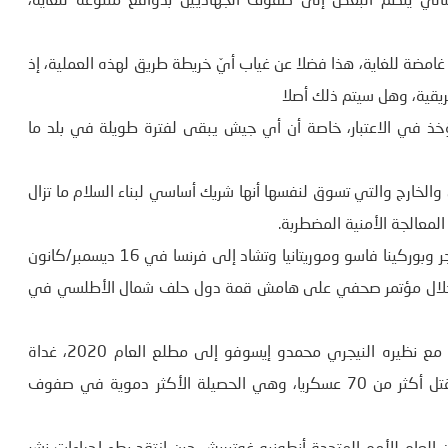
التالي ينضم البعض إلى صفوف الجهاديين بدوافع متنوعة للغاية،
غامضة للغاية، هذا فضلا عن غياب أيّ خريطة طريق لهذه العملية، إذ
ريقية، وهل سيتم ذلك أصلا
ؤخذ في الاعتبار، خاصة أن أي جيش يبقى لفترة طويلة في بلد ما
والخارج والتي تسوق لنفسها أنها شريك أساسي لبناء السلام ما تزال
لمعالجة الأمنية المضطربة.
فبعد دعوة الرئيس الفرنسي إيمانويل ماكرون زعماء مالي والنيجر وبوركينا فاسو وموريتانيا وتشاد إلى فرنسا في 16 ديسمبر/كانون
ل خلال مؤتمر صحفي على هامش قمة دول حلف شمال الأطلسي في
عاد الإليزيه ليعلن أنّ ماكرون أرجأ تلك القمة المصغرة بالاتّفاق مع نظيره النيجري محمدو إيسوفو إلى مطلع العام 2020، غداة
هجوم استهدف معسكرا في إيناتيس غرب النيجر، أسفر عن مقتل أكثر من 70 عسكريا، وهي الحصيلة الأكثر دموية في صفوف