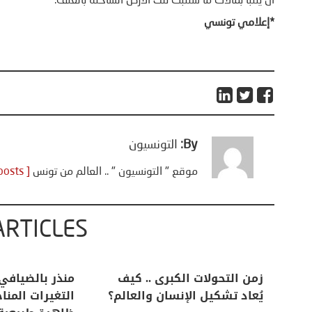
أن يتنبأ بمآلات ما ستنبت تلك الأرض الساخنة بالعنف.
*إعلامي تونسي
By:
التونسيون
موقع " التونسيون " .. العالم من تونس
[ View all posts ]
ARTICLES
اعات
تحليل اخباري/ أمريكا وايران:
زمن التحولات ا
من
عودة الحرب .. و “هرمز” مربط
يُعاد تشكيل ال