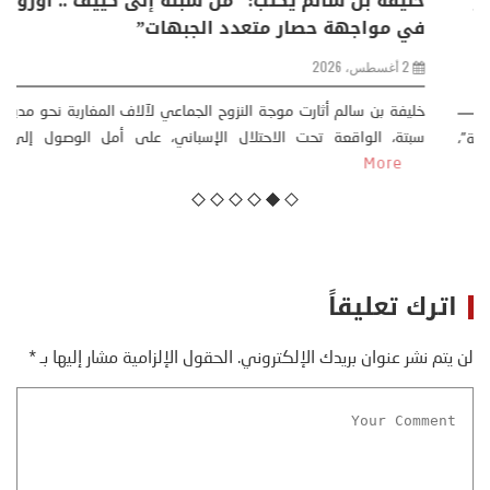
منذر بالضيافي يكتب حول: التغيرات المناخية: اكثر
من ظاهرة طبيعية .. تحول اجتماعي وحضاري (
مقاربة سوسيولوجية )
23 يوليو، 2026
كتب: منذر بالضيافي بدأت قصتي مع التغييرات المناخية ” المتطرفة”،
منذ نهاية ثمانينات القرن الماضي، حين أطردنا ...
More
اترك تعليقاً
لن يتم نشر عنوان بريدك الإلكتروني.
الحقول الإلزامية مشار إليها بـ
*