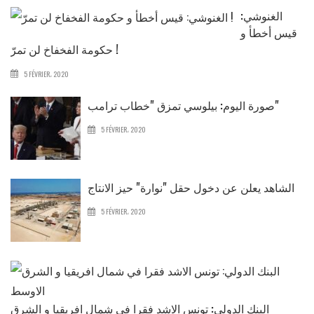
الغنوشي:
قيس أخطأ و
حكومة الفخفاخ لن تمرّ !
5 FÉVRIER، 2020
صورة اليوم: بيلوسي تمزق "خطاب ترامب"
5 FÉVRIER، 2020
الشاهد يعلن عن دخول حقل "نوارة" حيز الانتاج
5 FÉVRIER، 2020
البنك الدولي: تونس الاشد فقرا في شمال افريقيا و الشرق