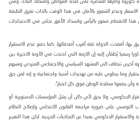
 كورونا وآثارها المدمرة على صحة المواطن واقتصاد البلاد، وفي
الاسعار وعدم الشعور بالأمان في هذا الوقت بالذات تغرق الطبقة
 هذا الانفصام شعور باليأس وانسداد الأفق تجلى في الاحتجاجات
ليق بها، أفقدت الدولة ثقة أقرب أصدقائها. كما دفع عدم الاستقرار
 رسميا يُطمَأن إليه إن الازمة التي احتدت في الآونة الاخيرة بين
هة أخرى تنضاف الى المشهد السياسي والاجتماعي المتردي وتسهم
في تفاقمه وتعقيده وتهدد البلاد بالانزلاق الى مخاطر عدم الاستقرار وما ينطوي عليه من تهديدات أمنية واجتماعية و إنه ‎لمن حق
ة وأن يضعوا مصلحة الوطن فوق كل اعتبار”.
قرار الحكومي، ولا يحق لأي كان أن يشلّ المؤسسات الدستورية أو
ب التونسي على ضرورة مراجعة القانون الانتخابي وإصلاح النظام
الاستقرار الحكومي بعيدا عن التجاذبات الحزبية. لكن هذا التغيير