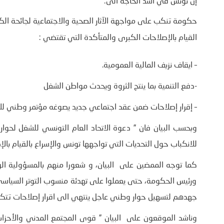
إن تونس في أشد الحاجة الى:
حكومة تنكب على مواجهة الآثار الصحية والاجتماعية لجائحة الكو
القيام بالإصلاحات الكبرى والمتأكدة التي تقتضي :
– ايقاف نزيف المالية العمومية.
-دفع التنمية بما ينتج الثروة ويحدث مواطن الشغل
– إقرار إصلاحات ضمن عقد اجتماعي جديد يصوغه مؤتمر وطني للإ
وبحسب البيان فان ” دعوة الاتحاد العام التونسي للشغل لحوا
للانكباب حول التحديات التي تواجهها تونس والإسراع بالقيام بالإصل
كما توجه الممضين على البيان، و شعورا منهم بالمسؤولية الو
ورئيس الحكومة، حتى يعملوا على تهدئة منسوب التوتر السياسي 
جهدهم لتسهيل حوار وطني عاجل ينتهي الى اقرار إصلاحات تتكف
وناشد الموقعون على البيان ” قوى المجتمع المدني والأحزاب 