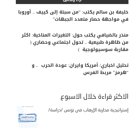
آراء وتحاليل
خليفة بن سالم يكتب: “من سبتة إلى كييف .. أوروبا
في مواجهة حصار متعدد الجبهات”
منذر بالضيافي يكتب حول: التغيرات المناخية: اكثر
من ظاهرة طبيعية .. تحول اجتماعي وحضاري (
مقاربة سوسيولوجية )
تحليل اخباري/ أمريكا وايران: عودة الحرب .. و
“هرمز” مربط الفرس
الأكثر قراءة خلال الأسبوع
إستراتيجية محاربة الإرهاب في تونس /دراسة/