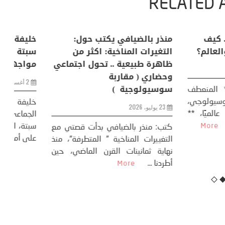
RELATED 
لكبرى .. كيف
منذر بالضيافي يكتب حول:
خل
إنسان والعالم؟
التغيرات المناخية: اكثر من
سب
ظاهرة طبيعية .. تحول اجتماعي
مو
وحضاري ( مقاربة
سوسيولوجية )
ضيافي ** المنعطف
تحول السوسيولوجي،
خل
23 يوليو، 2026
 القوة عالميًا، **
ال
تاريخ...
More
سب
كتب: منذر بالضيافي بدأت قصتي مع
عل
التغييرات المناخية ” المتطرفة”، منذ
نهاية ثمانينات القرن الماضي، حين
أطردنا ...
More