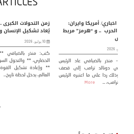
ARTICLES
اعات
تحليل اخباري/ أمريكا وايران:
زمن التحولات ا
من
عودة الحرب .. و “هرمز” مربط
يُعاد تشكيل ال
الفرس
10 يوليو، 2026
8 يوليو، 2026
كتب: منذر بال
الحضاري، ** وال
عيد،
تحليل – منذر بالضيافي عاد الرئيس
** وإعادة تشكيل
طلسي
الأمريكي دونالد ترامب إلى قصف
العالم، يدخل لحظة 
أسره،
ايران، وذلك ردا على ما اعتبره الرئيس
دونالد ترامب، ...
More