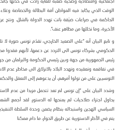
اجتماعية واقتصادية وصحية صعبة للغاية زادت في حدّتها جائحة
الوقت الذي يكابد فيه المواطن آفة البطالة والخصاصة وغلاء 
الحاكمة في صراعات ضيّقة باتت تهدد الدولة بالشلل. ونتج عن
الأخيرة، وما تخللها من مظاهر عنف”.
و تابع البيان أنه “على الصعيد الخارجي، تقدّم تونس صورة لا ت
الحكومي بشركاء تونس الى التردد عن دعمها، لأنهم فقدوا محاورا
رئيس الجمهورية من جهة وبين رئيسي الحكومة والبرلمان من ج
التونسيين على من تولوا أمرهم، أن يدعوهم إلى التعقل والحكم
وشدد البيان على “إن تونس لم تعد تتحمل مزيدا من عدم الاست
يحاول اجتزاء صلاحيات لم يمنحها له الدستور. لقد أجمع الشع
السياسي الهجين واستبداله بنظام يضمن وحدة السلطة التنفيذية و
يتم في الأطر الدستورية عن طريق الحوار، ما دام ممكنا