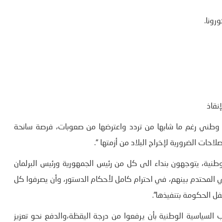
رونا.
نقاذ
ر وطني رغم ما شابها من تردد واعترضها من صعوبات، فرصة سانحة
احات الضرورية لإخراج البلاد من أزمتها “.
طنية، يتوجهون بنداء الى كل من رئيس الجمهورية ورئيس البرلمان
المحتدم بينهم، في احترام كامل لأحكام الدستور، وأن يصرفوا كل
ل الحكومة بتنفيذها”.
السياسية الوطنية بأن يرفعوا من درجة اليقظة،والدفع نحو تعزيز