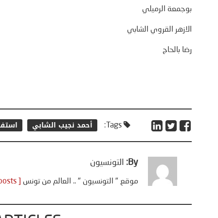
بوجمعة الرميلي
الازهر القروي الشابي
رضا بالحاج
أحمد نجيب الشابي
استفت
Tags:
By:
التونسيون
موقع " التونسيون " .. العالم من تونس
[ View all posts ]