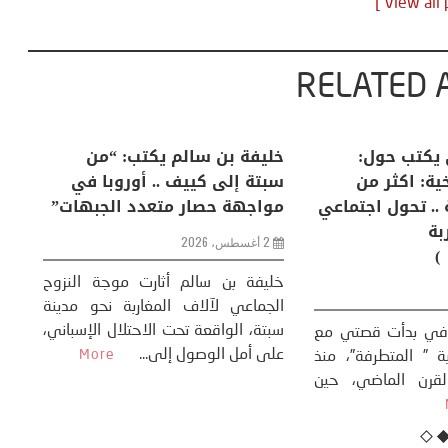
RELATED 
لكبرى .. كيف
منذر بالضيافي يكتب حول:
خل
إنسان والعالم؟
التغيرات المناخية: اكثر من
سب
ظاهرة طبيعية .. تحول اجتماعي
مو
وحضاري ( مقاربة
سوسيولوجية )
ضيافي ** المنعطف
تحول السوسيولوجي،
خل
23 يوليو، 2026
 القوة عالميًا، **
ال
تاريخ...
More
سب
كتب: منذر بالضيافي بدأت قصتي مع
عل
التغييرات المناخية ” المتطرفة”، منذ
نهاية ثمانينات القرن الماضي، حين
أطردنا ...
More