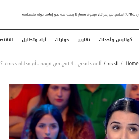
خشى ترامب” .. ردا على انتقادات وجهها له الرئيس الأمريكي
كواليس وأحداث
تقارير
حوارات
آراء وتحاليل
الاقتص
Home
/
الجديد
/
ألفة حامدي .. لا نبي في قومه .. أم محاباة جديدة ؟