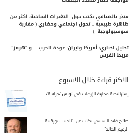
مواجهة حصار متعدد الجبهات”
منذر بالضيافي يكتب حول: التغيرات المناخية: اكثر من
ظاهرة طبيعية .. تحول اجتماعي وحضاري ( مقاربة
سوسيولوجية )
تحليل اخباري/ أمريكا وايران: عودة الحرب .. و “هرمز”
مربط الفرس
الأكثر قراءة خلال الأسبوع
إستراتيجية محاربة الإرهاب في تونس /دراسة/
صلاح قايد السبسي يكتب عن: “الحبيب بورقيبة ..
الزعيم الخالد”