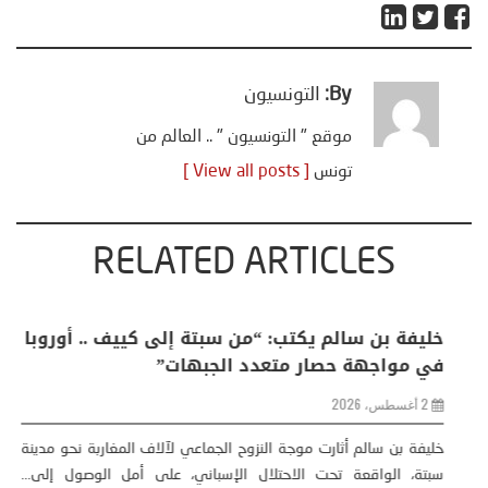
By:
التونسيون
موقع " التونسيون " .. العالم من
تونس
[ View all posts ]
RELATED ARTICLES
منذر بالضيافي يكتب حول: التغيرات المناخية: اكثر
من ظاهرة طبيعية .. تحول اجتماعي وحضاري (
مقاربة سوسيولوجية )
23 يوليو، 2026
كتب: منذر بالضيافي بدأت قصتي مع التغييرات المناخية ” المتطرفة”،