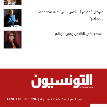
ميركل: "مؤتمر ليبيا في برلين لعبة محفوفة
بالمخاطر"
التسخير في القانون وفي الواقع
MIND ENGINEERING
جميع الحقوق محفوظة ©. تصميم وانجاز