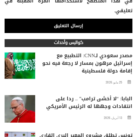
في هذا المتصفح لاستخدامها المرة المقبلة في
تعليقي.
كواليس وأحداث
مصدر سعودي لـCNN: التطبيع مع
إسرائيل مرهون بمسار لا رجعة فيه نحو
إقامة دولة فلسطينية
25 مايو، 2026
البابا: “لا أخشى ترامب” .. ردا على
انتقادات وجهها له الرئيس الأمريكي
13 أبريل، 2026
تونس تطلق مشروع المعبر البري القاري