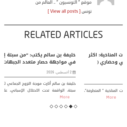
موقع " التونسيون " .. العالم من
تونس
[ View all posts ]
RELATED ARTICLES
منذر بالضيافي يكتب حول: التغيرات المناخية: اكثر
من ظاهرة طبيعية .. تحول اجتماعي وحضاري (
مقاربة سوسيولوجية )
23 يوليو، 2026
كتب: منذر بالضيافي بدأت قصتي مع التغييرات المناخية ” المتطرفة”،
منذ نهاية ثمانينات القرن الماضي، حين أطردنا ...
More