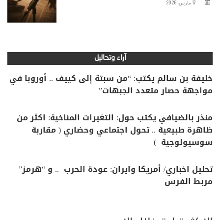
17 مارس، 2026
آراء وتحاليل
خليفة بن سالم يكتب: “من سبتة إلى كييف .. أوروبا في
مواجهة حصار متعدد الجبهات”
منذر بالضيافي يكتب حول: التغيرات المناخية: اكثر من
ظاهرة طبيعية .. تحول اجتماعي وحضاري ( مقاربة
سوسيولوجية )
تحليل اخباري/ أمريكا وايران: عودة الحرب .. و “هرمز”
مربط الفرس