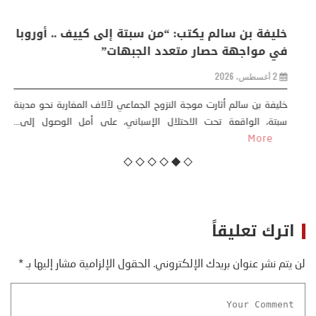
منذر بالضيافي يكتب حول: التغيرات المناخية: اكثر
من ظاهرة طبيعية .. تحول اجتماعي وحضاري (
مقاربة سوسيولوجية )
23 يوليو، 2026
كتب: منذر بالضيافي بدأت قصتي مع التغييرات المناخية ” المتطرفة”،
منذ نهاية ثمانينات القرن الماضي، حين أطردنا ...
More
اترك تعليقاً
لن يتم نشر عنوان بريدك الإلكتروني.
الحقول الإلزامية مشار إليها بـ
*