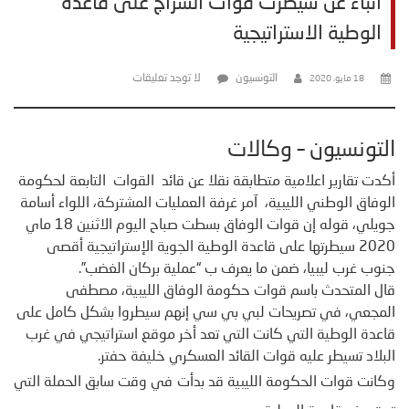
أنباء عن سيطرت قوات السراج على قاعدة
الوطية الاستراتيجية
التونسيون
لا توجد تعليقات
18 مايو، 2020
التونسيون – وكالات
أكدت تقارير اعلامية متطابقة نقلا عن قائد القوات التابعة لحكومة
الوفاق الوطني الليبية، آمر غرفة العمليات المشتركة، اللواء أسامة
جويلي، قوله إن قوات الوفاق بسطت صباح اليوم الاثنين 18 ماي
2020 سيطرتها على قاعدة الوطية الجوية الإستراتيجية أقصى
جنوب غرب ليبيا، ضمن ما يعرف ب “عملية بركان الغضب”.
قال المتحدث باسم قوات حكومة الوفاق الليبية، مصطفى
المجعي، في تصريحات لبي بي سي إنهم سيطروا بشكل كامل على
قاعدة الوطية التي كانت التي تعد أخر موقع استراتيجي في غرب
البلاد تسيطر عليه قوات القائد العسكري خليفة حفتر.
وكانت قوات الحكومة الليبية قد بدأت في وقت سابق الحملة التي