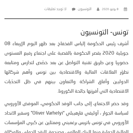
التونسيون
لا توجد تعليقات
8 يوليو، 2020
تونس- التونسيون
أشرف رئيس الحكومة إلياس الفخفاخ بعد ظهر اليوم الإربعاء 08
جويلية 2020 بقصر الحكومة بالقصبة على اجتماع رفيع المستوى
حضوريا وعن طريق تقنية التواصل عن بعد خصّص لتدارس ومتابعة
تطوّر العلاقات المالية والاقتصادية بين تونس وأهم شركائها
الدوليين وآفاق الشراكة والتعاون بينهم في ظل التحدّيات
الاقتصادية التي أفرزتها جائحة الكورونا.
وقد حضر الاجتماع، إلى جانب الوفد الحكومي، الموفض الأوروبي
لسياسة الجوار ، أوليفي فارهيبلي “Oliver Varhelyi” وسفير الاتحاد
الأوروبي في تونس باتريس برغميني وممثلين عن كبرى المؤسسات
المالية الدولية منها البنك العالمي وصندوق النقد الدولي والوكالة