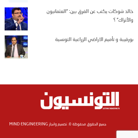
خالد شوكات يكتب عن الفرق بين: “العثمانيون
والأتراك” ؟
بورقيبة و تأميم الاراضي الزراعية التونسية
MIND ENGINEERING
جميع الحقوق محفوظة ©. تصميم وانجاز