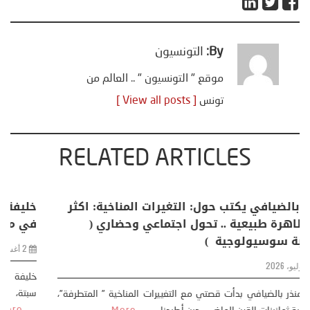
By:
التونسيون
موقع " التونسيون " .. العالم من
تونس
[ View all posts ]
RELATED ARTICLES
منذر بالضيافي يكتب حول: التغيرات المناخية: اكثر
من ظاهرة طبيعية .. تحول اجتماعي وحضاري (
مقاربة سوسيولوجية )
23 يوليو، 2026
كتب: منذر بالضيافي بدأت قصتي مع التغييرات المناخية ” المتطرفة”،