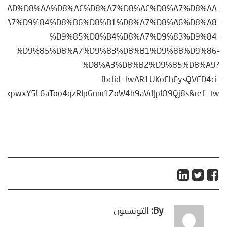
%AD%D8%AA%D8%AC%D8%A7%D8%AC%D8%A7%D8%AA-
%A7%D9%84%D8%B6%D8%B1%D8%A7%D8%A6%D8%A8-
%D9%85%D8%B4%D8%A7%D9%83%D9%84-
%D9%85%D8%A7%D9%83%D8%B1%D9%88%D9%86-
%D8%A3%D8%B2%D9%85%D8%A9?
fbclid=IwAR1UKoEhEysQVFD4ci-
xpwxY5L6aToo4qzRIpGnm1ZoW4h9aVdJpIO9Qj8s&ref=tw
By:
التونسيون