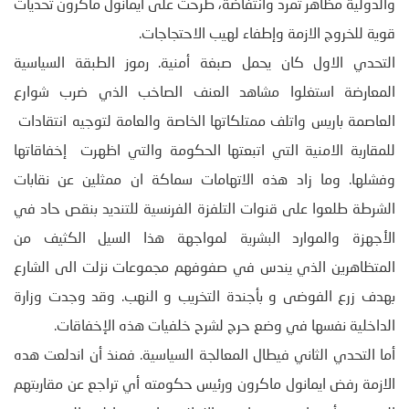
والدولية مظاهر تمرد وانتفاضة، طرحت على ايمانول ماكرون تحديات
قوية للخروج الازمة وإطفاء لهيب الاحتجاجات.
التحدي الاول كان يحمل صبغة أمنية. رموز الطبقة السياسية
المعارضة استغلوا مشاهد العنف الصاخب الذي ضرب شوارع
العاصمة باريس واتلف ممتلكاتها الخاصة والعامة لتوجيه انتقادات
للمقاربة الامنية التي اتبعتها الحكومة والتي اظهرت إخفاقاتها
وفشلها. وما زاد هذه الاتهامات سماكة ان ممثلين عن نقابات
الشرطة طلعوا على قنوات التلفزة الفرنسية للتنديد بنقص حاد في
الأجهزة والموارد البشرية لمواجهة هذا السيل الكثيف من
المتظاهرين الذي يندس في صفوفهم مجموعات نزلت الى الشارع
بهدف زرع الفوضى و بأجندة التخريب و النهب. وقد وجدت وزارة
الداخلية نفسها في وضع حرج لشرح خلفيات هذه الإخفاقات.
أما التحدي الثاني فيطال المعالجة السياسية. فمنذ أن اندلعت هده
الازمة رفض ايمانول ماكرون ورئيس حكومته أي تراجع عن مقاربتهم