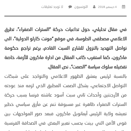
التونسيون
لا توجد تعليقات
4 ديسمبر، 2018
في مقال تحليلي، حول تداعيات حركة “السترات الصفراء”، تطرق
الاعلامي مصطفى الطوسة، في موقع “مونت كارلو الدولية”، الى
تواصل التهديد بالنزول للشارع السبت القادم، برغم تراجع حكومة
ماكرون، كما استغرب كاتب المقال من ادارة ماكرون للأزمة، خاصة
تفضيله سلوك سياسة “الصمت”.. نص المقال.
بالنسبة لرئيس يعشق الظهور الاعلامي والتواجد على شبكات
التواصل الاجتماعي، يشكل الصمت المطبق الذي لزمه منذ عودته
من الأرجنتين وأحداث ثاني سبت أسود عاشته فرنسا بسبب حركة
السترات الصفراء ظاهرة غير مسبوقة تنم عن مأزق سياسي خطير
تعيشه ولاية الرئيس أيمانويل ماكرون. فبعد صور المواجهات بين
قوى الأمن التي بينت بحسب تعبير البعض في الصحافة الفرنسية