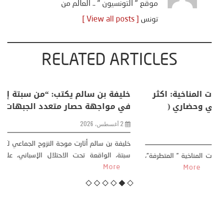
موقع " التونسيون " .. العالم من
تونس
[ View all posts ]
RELATED ARTICLES
منذر بالضيافي يكتب حول: التغيرات المناخية: اكثر
من ظاهرة طبيعية .. تحول اجتماعي وحضاري (
مقاربة سوسيولوجية )
23 يوليو، 2026
كتب: منذر بالضيافي بدأت قصتي مع التغييرات المناخية ” المتطرفة”،
منذ نهاية ثمانينات القرن الماضي، حين أطردنا ...
More