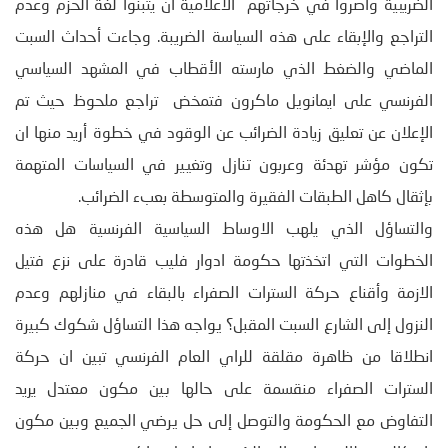
الضريبية وأصروا في خرجاتهم الاعلامية ان يتبنوا لغة الحزم وعدم
التراجع والإبقاء على هذه السياسة الضريبة. وجاءت أحداث السبت
الماضي والضغط الذي مارسته الأقطاب في المشهد السياسي
الفرنسي على ايمانويل ماكرون فتمخض تراجع ملحوظ حيث تم
الإعلان عن تعليق زيادة الضرائب عن الوقود في خطوة أريد منها ان
تكون مؤشر تهدئة وعربون تنازل وتغيير في السياسات المتهمة
بإثقال كاهل الطبقات الفقيرة والمتوسطة بعبء الضرائب.
والتساؤل الذي يلهب الاوساط السياسية الفرنسية هل هذه
الخطوات التي اتخذتها حكومة ادوار فليب قادرة على نزع فتيل
الازمة وأقناع حركة السترات الصفراء بالبقاء في منازلهم وعدم
النزول إلى الشارع السبت المقبل؟ يواجه هذا التساؤل شكوك كبيرة
انطلاقا من ظاهرة مقلقة للراي العام الفرنسي تبين ان حركة
السترات الصفراء منقسمة على حالها بين مكون معتدل يريد
التفاوض مع الحكومة والتوصل إلى حل يرضي الجميع وبين مكون