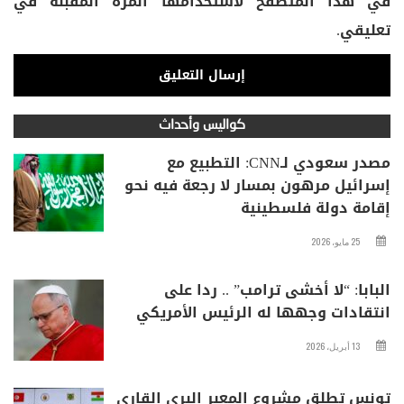
في هذا المتصفح لاستخدامها المرة المقبلة في
تعليقي.
كواليس وأحداث
مصدر سعودي لـCNN: التطبيع مع
إسرائيل مرهون بمسار لا رجعة فيه نحو
إقامة دولة فلسطينية
25 مايو، 2026
البابا: “لا أخشى ترامب” .. ردا على
انتقادات وجهها له الرئيس الأمريكي
13 أبريل، 2026
تونس تطلق مشروع المعبر البري القاري