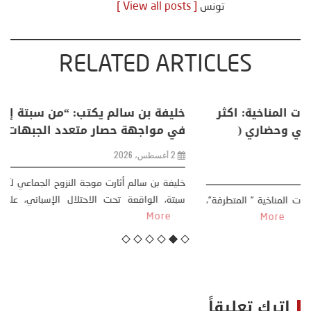
تونس
[ View all posts ]
RELATED ARTICLES
منذر بالضيافي يكتب حول: التغيرات المناخية: اكثر
من ظاهرة طبيعية .. تحول اجتماعي وحضاري (
مقاربة سوسيولوجية )
23 يوليو، 2026
كتب: منذر بالضيافي بدأت قصتي مع التغييرات المناخية ” المتطرفة”،
منذ نهاية ثمانينات القرن الماضي، حين أطردنا ...
More
اترك تعليقاً