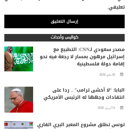
تعليقي.
كواليس وأحداث
مصدر سعودي لـCNN: التطبيع مع
إسرائيل مرهون بمسار لا رجعة فيه نحو
إقامة دولة فلسطينية
25 مايو، 2026
البابا: “لا أخشى ترامب” .. ردا على
انتقادات وجهها له الرئيس الأمريكي
13 أبريل، 2026
تونس تطلق مشروع المعبر البري القاري