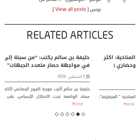
تونس
[ View all posts ]
RELATED ARTICLES
منذر بالضيافي يكتب حول: التغيرات المناخية: اكثر
من ظاهرة طبيعية .. تحول اجتماعي وحضاري (
مقاربة سوسيولوجية )
23 يوليو، 2026
كتب: منذر بالضيافي بدأت قصتي مع التغييرات المناخية ” المتطرفة”،
منذ نهاية ثمانينات القرن الماضي، حين أطردنا ...
More