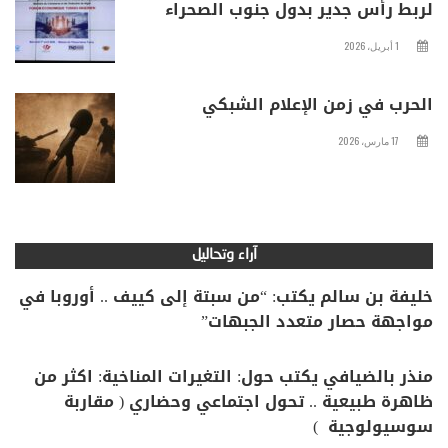
لربط رأس جدير بدول جنوب الصحراء
1 أبريل، 2026
الحرب في زمن الإعلام الشبكي
17 مارس، 2026
آراء وتحاليل
خليفة بن سالم يكتب: “من سبتة إلى كييف .. أوروبا في
مواجهة حصار متعدد الجبهات”
منذر بالضيافي يكتب حول: التغيرات المناخية: اكثر من
ظاهرة طبيعية .. تحول اجتماعي وحضاري ( مقاربة
سوسيولوجية )