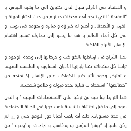
و الاعتقاد في الأبراج تحول لدى كثيرين إلى ما يشبه الهوس و
“العقيدة ” التي توجه أهم محطات حياتهم من حيث اختيار المهنة و
القرين و الأصدقاء و أصبح له خبراؤه و منابره و نجومه في تونس و
في كل أنحاء العالم و هو ما يدعو إلى محاولة تفسير اهتمام
الإنسان بالأبراج الفلكية.
تحيل الأبراج في ارتباطها بالكواكب و حركاتها إلى وحدة الوجود و
ترابط كل مكوناته كما بلورتها الأديان السماوية و الفلسفة القديمة
و تفترض وجود تأثير كبير للكواكب على الإنسان إذ تمنحه من
“خصائصها ” استعدادات قبلية تحدد ميوله و ملامح شخصيته.
هذا الترابط بما فيه من تركيز على “الاستعدادات القبلية ” و الذي
يعود إلى ما قبل اكتشاف النسبية يلعب دورا في الحياة الاجتماعية
في عدة مستويات. ذلك أنه يلعب أحيانا دور التوقع حتى و إن لم
يكن علميا إذ “يبشر” المؤمن به بمكاسب و نجاحات او “يحذره ” من