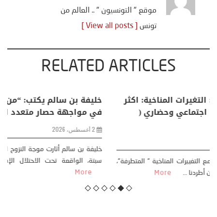
موقع " التونسيون " .. العالم من
تونس
[ View all posts ]
RELATED ARTICLES
منذر بالضيافي يكتب حول: التغيرات المناخية: اكثر
من ظاهرة طبيعية .. تحول اجتماعي وحضاري (
مقاربة سوسيولوجية )
23 يوليو، 2026
كتب: منذر بالضيافي بدأت قصتي مع التغييرات المناخية ” المتطرفة”،
منذ نهاية ثمانينات القرن الماضي، حين أطردنا ...
More