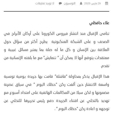
التونسيون
لا توجد تعليقات
29 مارس، 2020
علاء حافظي
تنامى الإقبال منذ انتشار فيروس الكورونا على أركان الأبراج في
الصحف و على الشبكة العنكبوتية يطرح أكثر من سؤال حول
العلاقة بين الإنسان و كل ما له صلة بما يعتبر مسائل غيبية و
معتقدات يتوقع أنها لا يمكن أن ” تتعايش” مع ما بلغته الإنسانية من
تقدم.
هذا الإقبال يذكر بمحاولة “فاشلة” قامت بها جريدة يومية تونسية
واسعة الانتشار حين ألغت ركن “حظك اليوم ” في سياق عصرنة
مضمونها و لكن سيلا من المكالمات الهاتفية على امتداد أسبوع مع
تهديد بالتخلي عن اقتناء الجريدة دفع رئيس تحريرها للتخلي عن
توجهه و اعادة ركن “حظك اليوم ” .