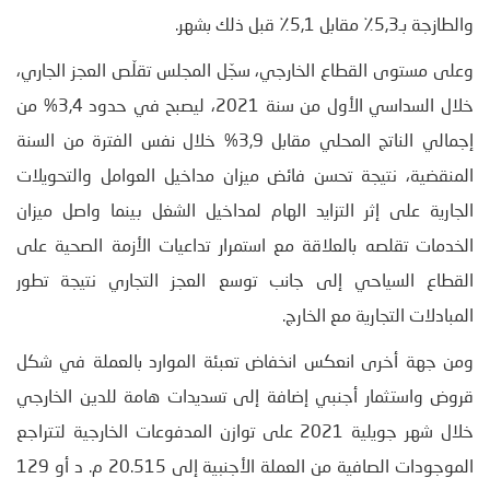
والطازجة بـ5,3٪ مقابل 5,1٪ قبل ذلك بشھر.
وعلى مستوى القطاع الخارجي، سجّل المجلس تقلّص العجز الجاري،
خلال السداسي الأول من سنة 2021، ليصبح في حدود 3,4% من
إجمالي الناتج المحلي مقابل 3,9% خلال نفس الفترة من السنة
المنقضیة، نتيجة تحسن فائض میزان مداخیل العوامل والتحويلات
الجاریة على إثر التزاید الھام لمداخیل الشغل بينما واصل میزان
الخدمات تقلصه بالعلاقة مع استمرار تداعیات الأزمة الصحية على
القطاع السياحي إلى جانب توسع العجز التجاري نتيجة تطور
المبادلات التجارية مع الخارج.
ومن جهة أخرى انعكس انخفاض تعبئة الموارد بالعملة في شكل
قروض واستثمار أجنبي إضافة إلى تسديدات هامة للدين الخارجي
خلال شهر جويلية 2021 على توازن المدفوعات الخارجیة لتتراجع
الموجودات الصافیة من العملة الأجنبیة إلى 20.515 م. د أو 129