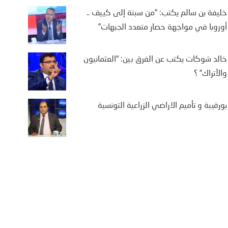
خليفة بن سالم يكتب: “من سبتة إلى كييف ..
داي تايمز: في مركز أبوظبي
أوروبا في مواجهة حصار متعدد الجبهات”
تجاري، دوّت الموسيقى
إماراتية الحماسية عبر مكبرات
صوت – لحن وطني في زمن
خالد شوكات يكتب عن الفرق بين: “العثمانيون
حرب/ ريبورتاج/
والأتراك” ؟
17 مارس، 2026
بورقيبة و تأميم الاراضي الزراعية التونسية
تونسيون- صنداي تايمز: في مركز
وظبي التجاري، دوّت الموسيقى
إماراتية الحماسية عبر مكبرات الصوت
لحن وطني في ز...
More