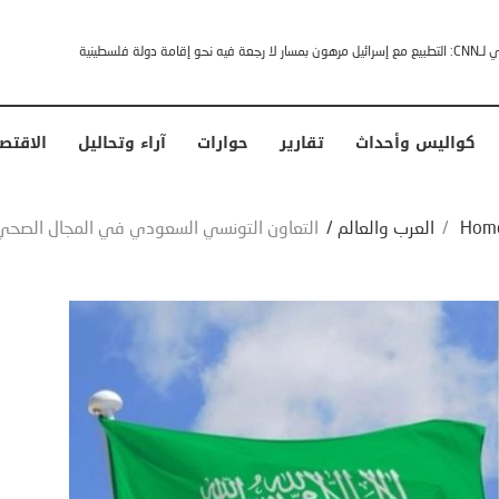
خشى ترامب” .. ردا على انتقادات وجهها له الرئيس الأمريكي
كواليس وأحداث
تقارير
حوارات
آراء وتحاليل
الاقتص
Hom
/
العرب والعالم
/
التعاون التونسي السعودي في المجال الصحي