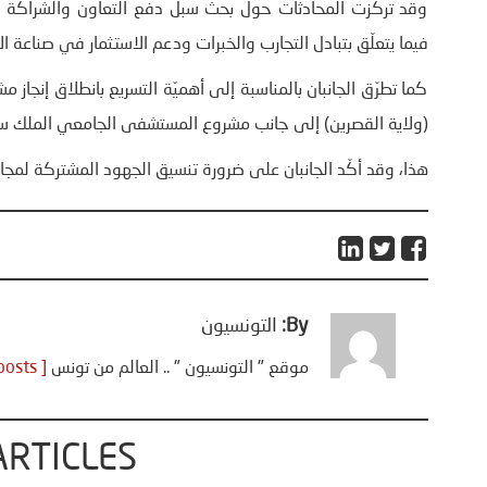
وقد تركّزت المحادثات حول بحث سبل دفع التعاون والشراكة بي
فيما يتعلّق بتبادل التجارب والخبرات ودعم الاستثمار في صناعة ال
كما تطرّق الجانبان بالمناسبة إلى أهميّة التسريع بانطلاق إنجاز
(ولاية القصرين) إلى جانب مشروع المستشفى الجامعي الملك سلم
هذا، وقد أكّد الجانبان على ضرورة تنسيق الجهود المشتركة لمجابه
By:
التونسيون
موقع " التونسيون " .. العالم من تونس
[ View all posts ]
ARTICLES