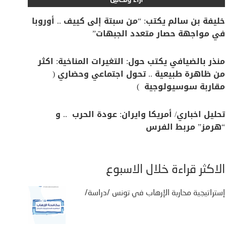
آراء وتحاليل
خليفة بن سالم يكتب: “من سبتة إلى كييف .. أوروبا
في مواجهة حصار متعدد الجبهات”
منذر بالضيافي يكتب حول: التغيرات المناخية: اكثر
من ظاهرة طبيعية .. تحول اجتماعي وحضاري (
مقاربة سوسيولوجية )
تحليل اخباري/ أمريكا وايران: عودة الحرب .. و
“هرمز” مربط الفرس
الأكثر قراءة خلال الأسبوع
إستراتيجية محاربة الإرهاب في تونس /دراسة/