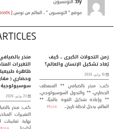
By:
التونسيون
موقع " التونسيون " .. العالم من تونس
[ View all posts ]
ARTICLES
اعات
تحليل اخباري/ أمريكا وايران:
زمن التحولات ا
من
عودة الحرب .. و “هرمز” مربط
يُعاد تشكيل ال
الفرس
10 يوليو، 2026
8 يوليو، 2026
كتب: منذر بال
الحضاري، ** وال
عيد،
تحليل – منذر بالضيافي عاد الرئيس
** وإعادة تشكيل
طلسي
الأمريكي دونالد ترامب إلى قصف
العالم، يدخل لحظة 
أسره،
ايران، وذلك ردا على ما اعتبره الرئيس
دونالد ترامب، ...
More