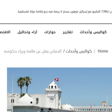
خشى ترامب” .. ردا على انتقادات وجهها له الرئيس الأمريكي
كواليس وأحداث
تقارير
حوارات
آراء وتحاليل
الاقتص
Home
/
كواليس وأحداث
/
الجملي يعلن عن قائمة وزراء حكومته