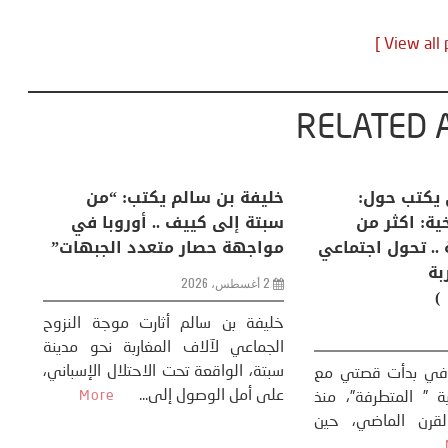
RELATED 
لكبرى .. كيف
منذر بالضيافي يكتب حول:
خل
إنسان والعالم؟
التغيرات المناخية: اكثر من
سب
ظاهرة طبيعية .. تحول اجتماعي
مو
وحضاري ( مقاربة
سوسيولوجية )
ضيافي ** المنعطف
تحول السوسيولوجي،
خل
23 يوليو، 2026
 القوة عالميًا، **
ال
تاريخ...
More
سب
كتب: منذر بالضيافي بدأت قصتي مع
عل
التغييرات المناخية ” المتطرفة”، منذ
نهاية ثمانينات القرن الماضي، حين
أطردنا ...
More