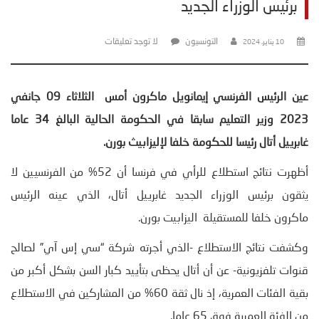
برئيس الوزراء الجديد
التونسيون
لا توجد تعليقات
10 يناير، 2024
عين الرئيس الفرنسي إيمانويل ماكرون أمس الثلاثاء 09 جانفي
2023 وزير التعليم سابقا في الحكومة الحالية البالغ 34 عاما
غابرييل أتال رئيسا للحكومة خلفا لإليزابيث بورن
.
أظهرت نتائج استطلاع للرأي في فرنسا أن 52% من الفرنسيين لا
يثقون برئيس الوزراء الجديد غابرييل أتال، الذي عينه الرئيس
ماكرون خلفا للمستقيلة اليزابيت بورن.
وكشفت نتائج الاستطلاع -الذي أجرته شركة “سي إس آي” لصالح
قنوات تلفزيونية- عن أن أتال يحظى بتأييد كبار السن بشكل أكبر من
بقية الفئات العمرية، إذ نال ثقة 60% من المشاركين في الاستطلاع
من الفئة العمرية فوق 65 عاما.