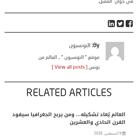
في جوان المقبل.
By:
التونسيون
موقع " التونسيون " .. العالم من
تونس
[ View all posts ]
RELATED ARTICLES
خليفة بن سالم يكتب: “من سبتة إلى كييف .. أوروبا
في مواجهة حصار متعدد الجبهات”
2 أغسطس، 2026