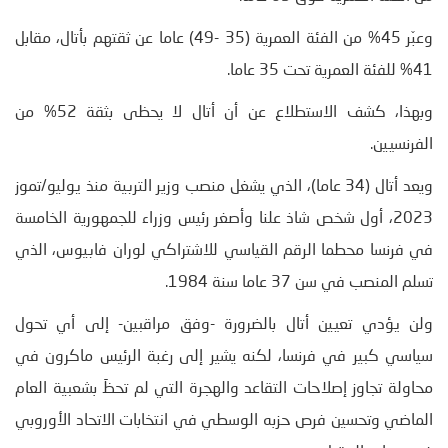
وعبّر 45% من الفئة العمرية (35 -49) عاما عن ثقتهم بأتال، مقابل
41% للفئة العمرية تحت 35 عاما.
وبهذا، كشف الاستطلاع عن أن أتال لا يحظى بثقة 52% من
الفرنسيين.
ويعد أتال (34 عاما)، الذي يشغل منصب وزير التربية منذ يوليو/تموز
2023، أول شخص شاذ علنا وأصغر رئيس وزراء للجمهورية الخامسة
في فرنسا محطما الرقم القياسي للاشتراكي لوران فابيوس، الذي
تسلم المنصب في سن 37 عاما سنة 1984.
ولن يؤدي تعيين أتال بالضرورة -وفق مراقبين- إلى أي تحول
سياسي كبير في فرنسا، لكنه يشير إلى رغبة الرئيس ماكرون في
محاولة تجاوز إصلاحات التقاعد والهجرة التي لم تحظَ بشعبية العام
الماضي وتحسين فرص حزبه الوسطي في انتخابات الاتحاد الأوروبي