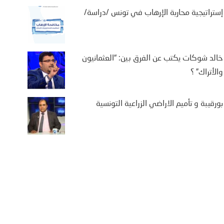
إستراتيجية محاربة الإرهاب في تونس /دراسة/
فة بن سالم يكتب: “من
خالد شوكات يكتب عن الفرق بين: “العثمانيون
ة إلى كييف .. أوروبا في
والأتراك” ؟
اجهة حصار متعدد الجبهات”
، 2026
بورقيبة و تأميم الاراضي الزراعية التونسية
فة بن سالم أثارت موجة النزوح
ماعي لآلاف المغاربة نحو مدينة
ة، الواقعة تحت الاحتلال الإسباني،
 أمل الوصول إلى...
More