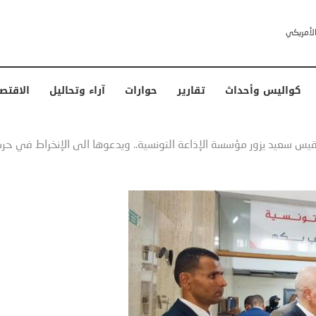
خشى ترامب” .. ردا على انتقادات وجهها له الرئيس الأمريكي
كواليس وأحداث
تقارير
حوارات
آراء وتحاليل
الاقتص
يس سعيد يزور مؤسسة الإذاعة التونسية.. ويدعوها الى الإنخراط في حرب ت