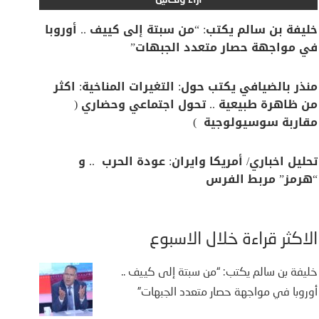
آراء وتحاليل
خليفة بن سالم يكتب: “من سبتة إلى كييف .. أوروبا
في مواجهة حصار متعدد الجبهات”
منذر بالضيافي يكتب حول: التغيرات المناخية: اكثر
من ظاهرة طبيعية .. تحول اجتماعي وحضاري (
مقاربة سوسيولوجية )
تحليل اخباري/ أمريكا وايران: عودة الحرب .. و
“هرمز” مربط الفرس
الأكثر قراءة خلال الأسبوع
خليفة بن سالم يكتب: “من سبتة إلى كييف ..
أوروبا في مواجهة حصار متعدد الجبهات”