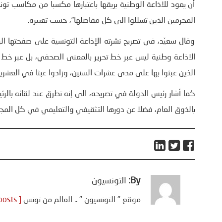
أن يعود للاذاعة الوطنية بريقها باعتبارها مكسبا من مكاسب تونس
المجرمين الذين تسللوا الى كل مفاصلها”، حسب تعبيره.
وقال سعيّد، في تصريح نشرته الإذاعة التونسية على صفحتها الر
الاذاعة وطنية ليس عبر خط تحرير بالمعنى الصحفي، بل عبر خط ت
الذين عبثوا بها على مدى عشرات السنين، وزادوا عبثا في العشري
كما أشار رئيس الدولة في تصريحه، الى إنه تطرق عند لقائه بالرئ
بالذوق العام، فضلا عن دورها التثقيفي والتعليمي في كل المجا
By:
التونسيون
موقع " التونسيون " .. العالم من تونس
[ View all posts ]