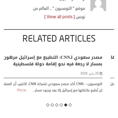
موقع " التونسيون " .. العالم من
تونس
[ View all posts ]
RELATED ARTICLES
البابا: “لا أخشى ترامب” .. ردا على انتقادات وجهها
له الرئيس الأمريكي
13 أبريل، 2026
قال البابا لاون الرابع عشر إنه “لا يخشى” إدارة ترامب، وإنه سيواصل
معارضته للحرب، وذلك بعد أن شنّ الرئيس الأم...
More