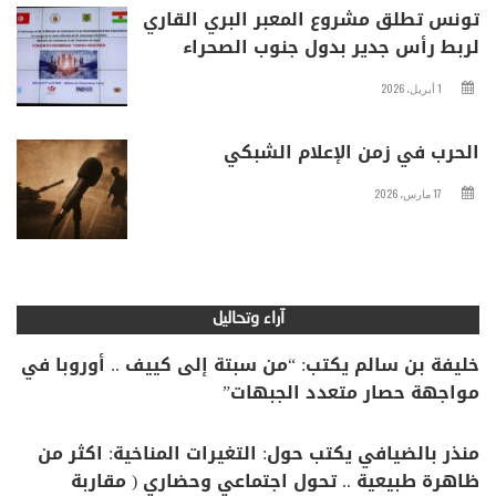
تونس تطلق مشروع المعبر البري القاري
لربط رأس جدير بدول جنوب الصحراء
1 أبريل، 2026
الحرب في زمن الإعلام الشبكي
17 مارس، 2026
آراء وتحاليل
خليفة بن سالم يكتب: “من سبتة إلى كييف .. أوروبا في
مواجهة حصار متعدد الجبهات”
منذر بالضيافي يكتب حول: التغيرات المناخية: اكثر من
ظاهرة طبيعية .. تحول اجتماعي وحضاري ( مقاربة