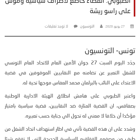
الطبوبي: القضاء خاضع لأطراف سياسية وموش
على راسو ريشة
التونسيون
لا توجد تعليقات
27 يونيو، 2020
تونس- التونسيون
جدّد اليوم السبت 27 جوان الأمين العام للاتحاد العام التونسي
للشغل التعبير عن تضامنه مع النقابيين الموقوفين في قضية
الاعتداء على النائب بالبرلمان محمد العفاس موجها تحية له.
واعتبر الطبوبي على هامش انطلاق الهيئة الادارية الوطنية
بصفاقس، ان القضية المثارة ضد النقابيين، قضية سياسية بامتياز
مؤكدا أن خلافا لا معنى له تحول الي جناية حسب تعبيره.
وشدد على ان هذه القضية تأتي في اطار استهداف اتحاد الشغل من
طرف من وصفهم الفقاقيع السياسية الجديدة التي لا تفقه شيئا