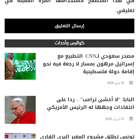
في هذا المتصفح لاستخدامها المرة المقبلة في
تعليقي.
كواليس وأحداث
مصدر سعودي لـCNN: التطبيع مع
إسرائيل مرهون بمسار لا رجعة فيه نحو
إقامة دولة فلسطينية
25 مايو، 2026
البابا: “لا أخشى ترامب” .. ردا على
انتقادات وجهها له الرئيس الأمريكي
13 أبريل، 2026
تونس تطلق مشروع المعبر البري القاري