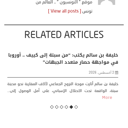
موقع " التونسيون " .. العالم من
تونس
[ View all posts ]
RELATED ARTICLES
منذر بالضيافي يكتب حول: التغيرات المناخية: اكثر
من ظاهرة طبيعية .. تحول اجتماعي وحضاري (
مقاربة سوسيولوجية )
23 يوليو، 2026
كتب: منذر بالضيافي بدأت قصتي مع التغييرات المناخية ” المتطرفة”،
منذ نهاية ثمانينات القرن الماضي، حين أطردنا ...
More