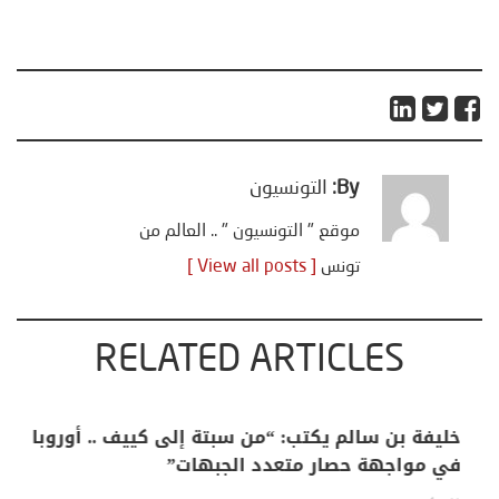
By:
التونسيون
موقع " التونسيون " .. العالم من
تونس
[ View all posts ]
RELATED ARTICLES
منذر بالضيافي يكتب حول: التغيرات المناخية: اكثر
من ظاهرة طبيعية .. تحول اجتماعي وحضاري (
مقاربة سوسيولوجية )