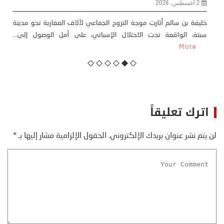
23 يوليو، 2026
كتب: منذر بالضيافي بدأت قصتي مع التغييرات المناخية ” المتطرفة”،
منذ نهاية ثمانينات القرن الماضي، حين أطردنا ...
More
اترك تعليقاً
لن يتم نشر عنوان بريدك الإلكتروني.
الحقول الإلزامية مشار إليها بـ
*