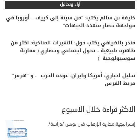
آراء وتحاليل
خليفة بن سالم يكتب: “من سبتة إلى كييف .. أوروبا في
مواجهة حصار متعدد الجبهات”
منذر بالضيافي يكتب حول: التغيرات المناخية: اكثر من
ظاهرة طبيعية .. تحول اجتماعي وحضاري ( مقاربة
سوسيولوجية )
تحليل اخباري/ أمريكا وايران: عودة الحرب .. و “هرمز”
مربط الفرس
الأكثر قراءة خلال الأسبوع
إستراتيجية محاربة الإرهاب في تونس /دراسة/