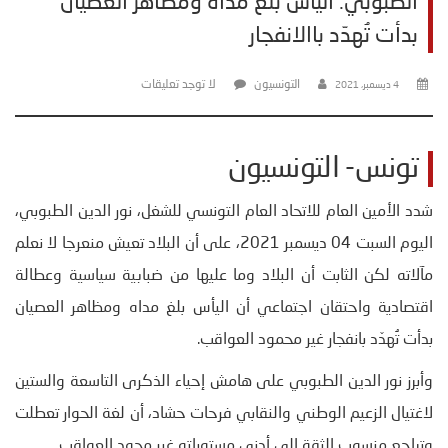
الطبوبي: اليأس بلغ مداه ومظاهر العصيان
بدأت تُهدّد باالانفجار
التونسيون
لا توجد تعليقات
4 ديسمبر، 2021
تونس- التونسيون
شدد الأمين العام للاتحاد العام التونسي للشغل، نور الدين الطبوبي،
اليوم السبت 04 ديسمبر 2021، على أن البلاد تعيش منعرجا لا نعلم
مآلاته لكن الثابت أن البلاد وما عليها من ضبابية سياسية وعطالة
اقتصادية واحتقان اجتماعي أن اليأس بلغ مداه ومظاهر العصيان
بدأت تُهدّد بانفجار غير محمود العواقب.
وأبرز نور الدين الطبوبي على هامش إحياء الذكرى التاسعة والستين
لاغتيال الزعيم الوطني والنقابي فرحات حشاد، أن لغة الحوار تعطلت
وتراجع منسوب الثقة إلى أدنى مستوياته غير محود العواقب.