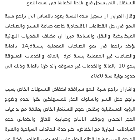
الاستقلال التي تسجل فيها بلادنا انكماشا في نسبة النمو.
وقال العزابي ان تسجيل هذه النسبة يعود بالاساس الى تراجع نسبة
النمو في جل القطاعات الاقتصادية خاصة صناعة النسيج والصناعات
الميكانيكية والنقل والسياحة مبرزا ان مختلف التقديرات النهائية
تؤكد تراجعا في نمو الصناعات المعملية بنسبة8ر14- بالمائة
والصناعات غير المعملية بنسبة 3ر3- بالمائة والخدمات المسوقة
بنحو 10- بالمائة والخدمات غير مسوقة زائد 5ر0 بالمائة وذلك الى
حدود نهاية سنة 2020
واشار ان تراجع نسبة النمو سيرافقه انخفاض الاستهلاك الخاص بسبب
تراجع دخل الاسر والسلوك الحذر للمستهلكين نظرا لعدم وضوح
الرؤية المستقبلية وتقلص حجم الاستثمار الخاص بعلاقة مع تداعيات
الحجر الصحي وتوقف الانتاج وضبابية الافاق وانكماش حجم
المبادلات التجارية مع انخفاض، اكثر حدة، للعائدات السياحية والفترة
الحرجة التي يعيشها قطاع النقل على المستوى العالمي فضلا عن