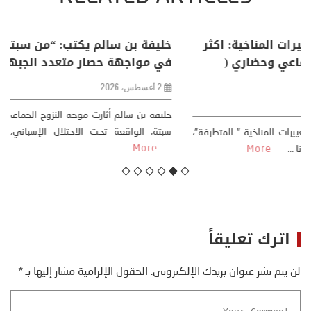
منذر بالضيافي يكتب حول: التغيرات المناخية: اكثر
من ظاهرة طبيعية .. تحول اجتماعي وحضاري (
مقاربة سوسيولوجية )
23 يوليو، 2026
كتب: منذر بالضيافي بدأت قصتي مع التغييرات المناخية ” المتطرفة”،
منذ نهاية ثمانينات القرن الماضي، حين أطردنا ...
More
اترك تعليقاً
لن يتم نشر عنوان بريدك الإلكتروني.
الحقول الإلزامية مشار إليها بـ
*