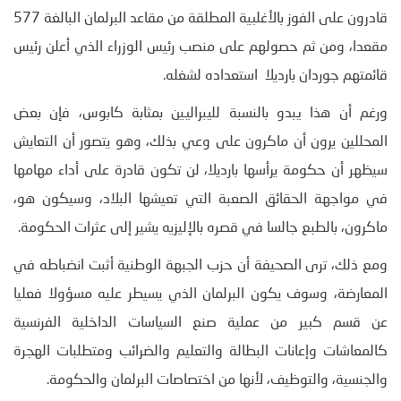
قادرون على الفوز بالأغلبية المطلقة من مقاعد البرلمان البالغة 577
مقعدا، ومن ثم حصولهم على منصب رئيس الوزراء الذي أعلن رئيس
قائمتهم جوردان بارديلا استعداده لشغله.
ورغم أن هذا يبدو بالنسبة لليبراليين بمثابة كابوس، فإن بعض
المحللين يرون أن ماكرون على وعي بذلك، وهو يتصور أن التعايش
سيظهر أن حكومة يرأسها بارديلا، لن تكون قادرة على أداء مهامها
في مواجهة الحقائق الصعبة التي تعيشها البلاد، وسيكون هو،
ماكرون، بالطبع جالسا في قصره بالإليزيه يشير إلى عثرات الحكومة.
ومع ذلك، ترى الصحيفة أن حزب الجبهة الوطنية أثبت انضباطه في
المعارضة، وسوف يكون البرلمان الذي يسيطر عليه مسؤولا فعليا
عن قسم كبير من عملية صنع السياسات الداخلية الفرنسية
كالمعاشات وإعانات البطالة والتعليم والضرائب ومتطلبات الهجرة
والجنسية، والتوظيف، لأنها من اختصاصات البرلمان والحكومة.