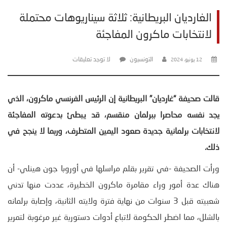
الغارديان البريطانية: ثلاثة سيناريوهات محتملة
لانتخابات ماكرون المفاجئة
التونسيون
لا توجد تعليقات
12 يونيو، 2024
قالت صحيفة “غارديان” البريطانية إن الرئيس الفرنسي ماكرون، الذي
يجد نفسه محاصرا ببرلمان منقسم، قد يبطئ بدعوته المفاجئة
لانتخابات برلمانية جديدة صعود اليمين المتطرف، وربما لا ينجح في
ذلك
.
ورأت الصحيفة -في تقرير بقلم مراسلها في أوروبا جون هينلي- أن
هناك عدة أمور وراء مقامرة ماكرون الخطيرة، عددت منها تدني
شعبيته قبل 3 سنوات من نهاية فترة ولايته الثانية، وإصابة برلمانه
بالشلل، مما اضطر الحكومة لاتباع أدوات دستورية غير مرغوبة لتمرير