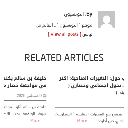
By:
التونسيون
موقع " التونسيون " .. العالم من
تونس
[ View all posts ]
RELATED ARTICLES
منذر بالضيافي يكتب حول: التغيرات المناخية: اكثر
من ظاهرة طبيعية .. تحول اجتماعي وحضاري (
مقاربة سوسيولوجية )
23 يوليو، 2026
كتب: منذر بالضيافي بدأت قصتي مع التغييرات المناخية ” المتطرفة”،
منذ نهاية ثمانينات القرن الماضي، حين أطردنا ...
More