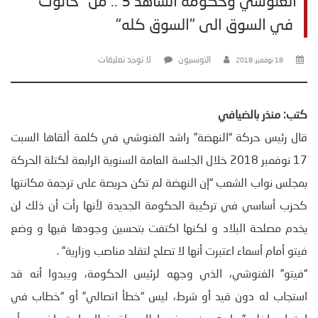
الغنوشي وحكومة الشاهد 3 .. من "حانوت"
في السوق الى "السوق كله"
التونسيون
لا توجد تعليقات
18 نوفمبر، 2018
كتب: منذر بالضيافي
قال رئيس حركة “النهضة” راشد الغنوشي في كلمة ألقاها السبت
17 نوفمبر 2018 خلال الجلسة العامة السنوية الرابعة لكتلة الحركة
بمجلس نواب الشعب “إن النهضة لم تكن حريصة على ترجمة مكانتها
كحزب أساسي في تركيبة الحكومة الجديدة لأنها رأت أن ذلك لن
يخدم مصلحة البلاد و لكنها اكتفت بتحسين وجودها فيها و وضع
فيتو أمام أسماء اعتبرت أنها لا تصلح لتقلد مناصب وزارية” .
“فيتو” الغنوشي، الذي وجهه لرئيس الحكومة، ويبدوا أنه قد
استجاب له دون قيد أو شرط، ليس “خطأ اتصالي” أو “خطاب في