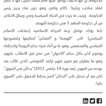
الحكومة، بل أنها اكتفت بوضع “فيتو أمام أسماء اعتبرت أنها لا تصلح
لتقلد مناصب وزارية”. كلام واضح، وهو دون شك يحرج رئيس
الحكومة، ويثبت ما يتردد في الحياة السياسية وفي وسائل الاعلام،
من أن حكومة الشاهد 3 هي حكومة النهضة.
كما يؤكد تواصل نزعة الحركة الاسلامية (جماعات الاسلام
السياسي) الى “الهيمنة” و “التمكين” لتنظيمها ولمشروعها
السياسي والمجتمعي، وهو ما برز أثناء فترة حكم الترويكا ولاحظناه
بوضوح أكبر خلال حكم “الاخوان” في مصر قبل الانقلاب عليهم،
وهو ما يتعارض مع تصريح شهير لراشد الغنوشي، الذي طالب بعد
عودته من المهجر (بعد ثورة 14 جانفي 2011) “بدكان في السوق”،
لكن بعد أن تحصل على “الدكان” أصبح يخطط للحصول على “السوق
كله”.