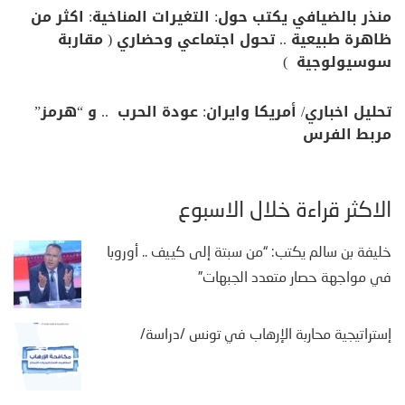
منذر بالضيافي يكتب حول: التغيرات المناخية: اكثر من
ظاهرة طبيعية .. تحول اجتماعي وحضاري ( مقاربة
سوسيولوجية )
تحليل اخباري/ أمريكا وايران: عودة الحرب .. و “هرمز”
مربط الفرس
الأكثر قراءة خلال الأسبوع
خليفة بن سالم يكتب: “من سبتة إلى كييف .. أوروبا
في مواجهة حصار متعدد الجبهات”
إستراتيجية محاربة الإرهاب في تونس /دراسة/