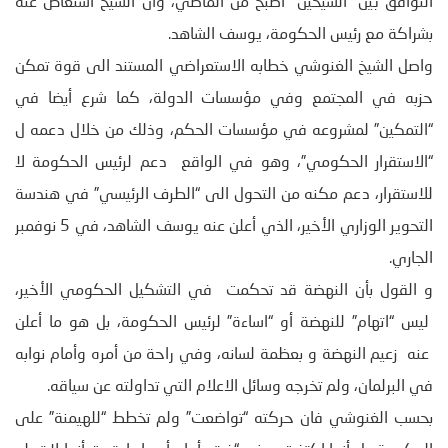
التوافق بين “الشيخين” أصبح من الماضي، وأن الشيخ استعاض عنه
بشراكة مع رئيس الحكومة، يوسف الشاهد.
واصل الشيخ الغنوشي خطابه الاستعراضي المستند الى قوة تمكن
حزبه في المجتمع وفي مؤسسات الدولة، كما شرع أيضا في
“التمكين” لمشروعه في مؤسسات الحكم، وذلك من خلال دعمه ل
“الاستقرار الحكومي”، وهو في الواقع دعم لرئيس الحكومة لا
للاستقرار، دعم مكنه من التحول الى “الطرف الرئيسي” في هندسة
التحوير الوزاري الأخير، الذي أعلن عنه يوسف الشاهد، في 5 نوفمبر
الجاري.
و القول بأن النهضة قد تحكمت في التشكيل الحكومي الأخير،
ليس “اتهام” للنهضة أو “اساءة” لرئيس الحكومة، بل هو ما أعلن
عنه زعيم النهضة و بعظمة لسانه، وفي راحة من أمره وأمام نوابه
في البرلمان، ولم تخرجه وسائل الاعلام التي تداولته عن سياقه.
بحسب الغنوشي فان حركته “تواضعت” ولم تخطط “للهيمنة” على