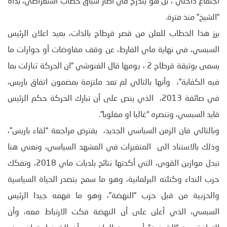
اجتماع داخلي”، بل هو يندرج في اطار سياق خطاب استعراضي، بدأه
“الشيخ” منذ فترة.
برز هذا الخطاب للعلن من قصر قرطاج بالذات، بعيد اعلان الرئيس
السبسي، في نهاية ماي الفارط، عن وقف مفاوضات أو حوارات ما
يسمى بوثيقة قرطاج 2 ، يومها قال الغنوشي “ان الحركة تنازلت بما
فيه الكفاية”، وأنها بالتالي لم تعد ملتزمة بمضمون اتفاق باريس،
في صائفة 2013، الذي ينص على أن تبارك الحركة حكم الرئيس
قايد السبسي، وتنصره “غالبا او مغلوبا”.
وبالتالي فان الزمن السياسي الجديد، يفترض مراجعة “لقاء باريس”،
وذلك بالاستناد الى المتغيرات في المشهد السياسي، ونعني هنا
تبدل موازين القوى، التي أكدتها نتائج بلديات ماي 2018، وتفكك
حزب النداء وكتلته البرلمانية، وهو ما سمح بتصدر الحياة السياسية
والحزبية من قبل حزب “النهضة”، وهو ما فهمه جيدا الرئيس
السبسي، الذي أعلن على أن النهضة فكت الارتباط معه، وأن