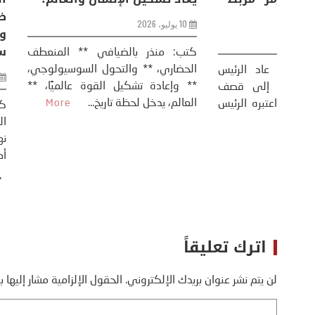
الفرس
10 يوليو، 2026
8 يوليو، 2026
كتب: منذر بال
الحضاري، ** وال
عيد،
تحليل – منذر بالضيافي عاد الرئيس
** وإعادة تشكيل
طلسي
الأمريكي دونالد ترامب إلى قصف
العالم، يدخل لحظة 
أسره،
ايران، وذلك ردا على ما اعتبره الرئيس
دونالد ترامب، ...
More
اترك تعليقاً
لن يتم نشر عنوان بريدك الإلكتروني.
الحقول الإلزامية مشار إليها ب