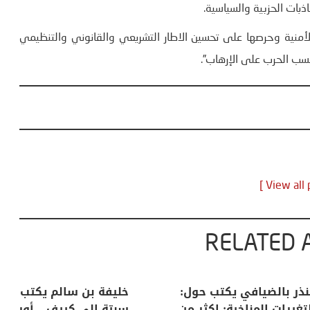
اذبات الحزبية والسياسية.
ٔمنية وحرصها على تحسين الاطار التشريعي والقانوني والتنظيمي
ب الحرب على الإرهاب”.
RELATED 
لكبرى .. كيف
منذر بالضيافي يكتب حول:
خل
إنسان والعالم؟
التغيرات المناخية: اكثر من
سب