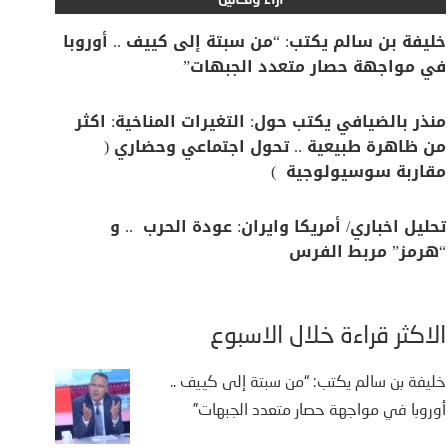
آراء وتحاليل
خليفة بن سالم يكتب: “من سبتة إلى كييف .. أوروبا
في مواجهة حصار متعدد الجبهات”
منذر بالضيافي يكتب حول: التغيرات المناخية: اكثر
من ظاهرة طبيعية .. تحول اجتماعي وحضاري (
مقاربة سوسيولوجية )
تحليل اخباري/ أمريكا وايران: عودة الحرب .. و
“هرمز” مربط الفرس
الأكثر قراءة خلال الأسبوع
خليفة بن سالم يكتب: “من سبتة إلى كييف ..
أوروبا في مواجهة حصار متعدد الجبهات”