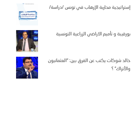
إستراتيجية محاربة الإرهاب في تونس /دراسة/
بورقيبة و تأميم الاراضي الزراعية التونسية
خالد شوكات يكتب عن الفرق بين: “العثمانيون
والأتراك” ؟
يفة بن سالم يكتب: “من
تة إلى كييف .. أوروبا في