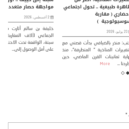
ظاهرة طبيعية .. تحول اجتماعي
مو
وحضاري ( مقاربة
سوسيولوجية )
ضيافي ** المنعطف
تحول السوسيولوجي،
خل
23 يوليو، 2026
 القوة عالميًا، **
ال
تاريخ...
More
سب
كتب: منذر بالضيافي بدأت قصتي مع
عل
التغييرات المناخية ” المتطرفة”، منذ
نهاية ثمانينات القرن الماضي، حين
أطردنا ...
More
ـ
*