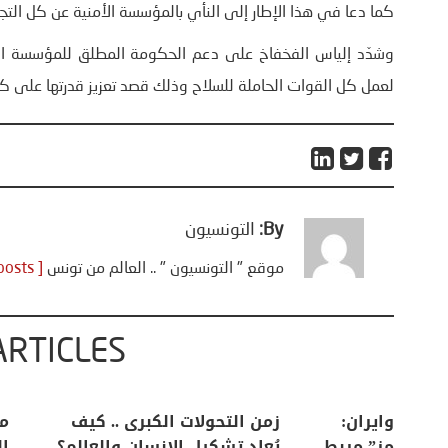
كما دعا في هذا الإطار إلى النأي بالمؤسسة الأمنية عن كل التج
وشدّد إلياس الفخفاخ على دعم الحكومة المطلق للمؤسسة الا
لعمل كل القوات الحاملة للسلاح وذلك قصد تعزيز قدرتها على كس
By:
التونسيون
موقع " التونسيون " .. العالم من تونس
[ View all posts ]
ARTICLES
اعات
تحليل اخباري/ أمريكا وايران:
زمن التحولات ا
من
عودة الحرب .. و “هرمز” مربط
يُعاد تشكيل ال