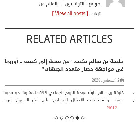
موقع " التونسيون " .. العالم من
تونس
[ View all posts ]
RELATED ARTICLES
منذر بالضيافي يكتب حول: التغيرات المناخية: اكثر
من ظاهرة طبيعية .. تحول اجتماعي وحضاري (
مقاربة سوسيولوجية )
23 يوليو، 2026
كتب: منذر بالضيافي بدأت قصتي مع التغييرات المناخية ” المتطرفة”،
منذ نهاية ثمانينات القرن الماضي، حين أطردنا ...
More