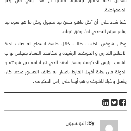
تشكيل لجنة تحقيق برلمانية، معتبرا أن هذا يأتي في إطار
الديمقراطية.
كما شدد على أن ”كل ماهو حسن نية مقبول وكل ما هو سوء نية
وتآمر سيتم التصدي له”، وفق قوله.
وكان شوقي الطبيب طالب خلال جلسة استماع له صلب لجنة
الاصلاح الاداري و الحوكمة الرشيدة و مكافحة الفساد بمجلس نواب
الشعب رئيس الحكومة بفسخ العقد الذي تم ابرامه بين شركته و
الدولة في بداية أفريل الفارط باعتبار انه خالف الدستور عندما كان
يشغل وكيلا للشركة و هو أيضا على راس الحكومة .
By:
التونسيون