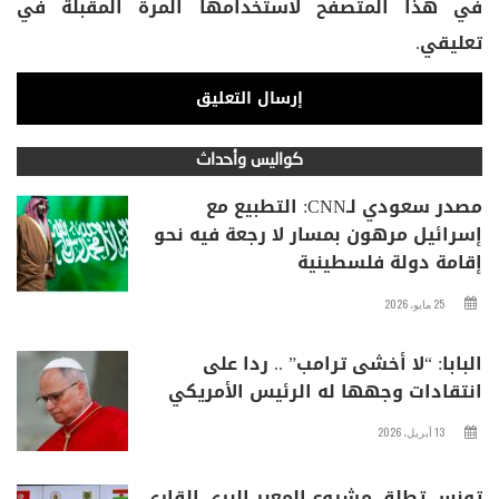
في هذا المتصفح لاستخدامها المرة المقبلة في
تعليقي.
كواليس وأحداث
مصدر سعودي لـCNN: التطبيع مع
إسرائيل مرهون بمسار لا رجعة فيه نحو
إقامة دولة فلسطينية
25 مايو، 2026
البابا: “لا أخشى ترامب” .. ردا على
انتقادات وجهها له الرئيس الأمريكي
13 أبريل، 2026
تونس تطلق مشروع المعبر البري القاري