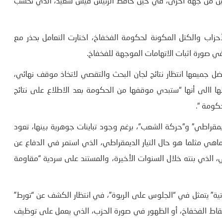
ين من جهة أخرى، في حين حافظ الرئيس قيس سعيد، الذي تحسب
لأحزاب والكتل المكونة لحكومة الفخفاخ، اختارت التعامل بحذر مع
 في صورة اثبات الاتهامات الموجهة للفخفاخ.
فضل جميعها انتظار نتائج لجان البحث والتقصي لاتخاذ موقف نهائي،
ها االى أنها “ستبدي موقفها من الحكومة بعد الاطلاع على نتائج
حكومة “.
ديمقراطي” و”حركة الشعب”، برغم وجود تباينات جوهرية بينها، تعود
ماهي مثلما هو حال التيار الديمقراطي، الذي استمر في الدفاع عن
الذي بنته خلال السنوات الأخيرة، والمستند على سردية “مقاومة
ية” يتمثل في “الجلوس على الربوة”، في انتظار الكشف عن “تورط”
بإسقاط الفخفاخ، أو الظهور في صورة الحزب، الذي يعمل على توظيف