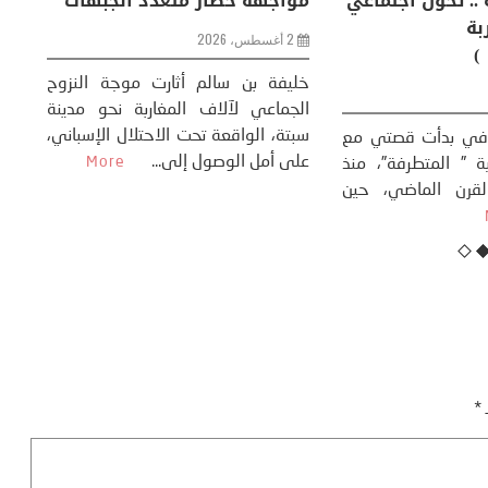
ظاهرة طبيعية .. تحول اجتماعي
مو
وحضاري ( مقاربة
سوسيولوجية )
ضيافي ** المنعطف
تحول السوسيولوجي،
خل
23 يوليو، 2026
 القوة عالميًا، **
ال
تاريخ...
More
سب
كتب: منذر بالضيافي بدأت قصتي مع
عل
التغييرات المناخية ” المتطرفة”، منذ
نهاية ثمانينات القرن الماضي، حين
أطردنا ...
More
ـ
*