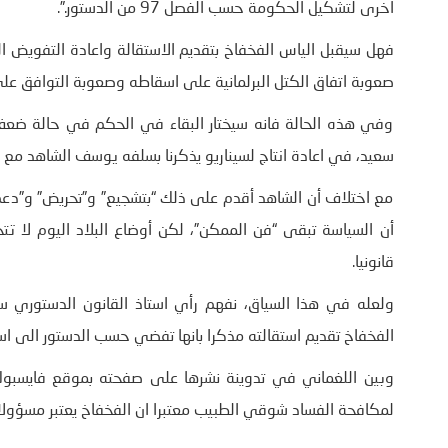
اخرى لتشكيل الحكومة حسب الفصل 97 من الدستور.”.
فهل سيقبل الياس الفخفاخ بتقديم الاستقالة واعادة التفويض الى
صعوبة اتفاق الكتل البرلمانية على اسقاطه وصعوبة التوافق عل
وفي هذه الحالة فانه سيختار البقاء في الحكم في حالة ضعف
سعيد، في اعادة انتاج لسيناريو يذكرنا بسلفه يوسف الشاهد مع ا
مع اختلاف أن الشاهد أقدم على ذلك “بتشجيع” و”تحريض” و”دعم
أن السياسة تبقى “فن الممكن”، لكن أوضاع البلاد اليوم لا ت
قانونيا.
ولعله في هذا السياق، نفهم رأي استاذ القانون الدستوري سل
الفخفاخ تقديم استقالته مذكرا بانها تفضي حسب الدستور الى ا
وبين اللغماني في تدوينة نشرها على صفحته بموقع فايسبوك 
لمكافحة الفساد شوقي الطبيب معتبرا ان الفخفاخ يعتبر مسؤولا 