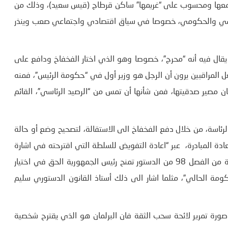
 معها ومحسوب على “غريمها” ساكن قرطاج (قيس سعيد)، وذلك من
ياسي والحكومي، خصوصا في سياق اقتصادي واجتماعي صعب وينذر
ال فيه أنه “محرج”، خصوصا وهو الذي اختار الفخفاخ ودافع على
 المراقبين يرون أن الرجل هو وزير أول في “حكومة الرئيس”، فمنه
ن مصير صدقيتها، فمن شأنها أن تمس من “الرصيد الرئاسي”، القائم
ئاسة، من خلال دفع الفخفاخ الى الاستقالة، لتصحيح وضع أو حالة
ادة المبادرة، عبر “اعادة التفويض للسلطة التي اقترحته في اشارة
الى رئيس الجمهورية قيس سعيد مشددا على ان الفقرة الاخيرة من الفصل 98 من الدستور تمنح رئيس الجمهورية الحق في اختيار
 الحالي”، مثلما اشار الى ذلك أستاذ القانون الدستوري سليم
رة تمرير لائحة سحب الثقة فان البرلمان هو الذي يقترح شخصية