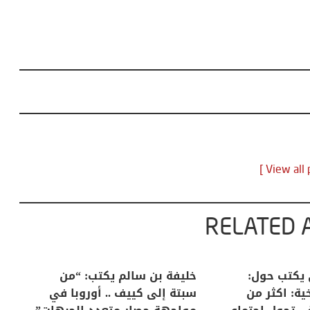
RELATED 
لكبرى .. كيف
منذر بالضيافي يكتب حول:
خل
إنسان والعالم؟
التغيرات المناخية: اكثر من
سب