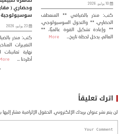
الفرس
10 يوليو، 2026
8 يوليو، 2026
كتب: منذر بال
الحضاري، ** وال
عيد،
تحليل – منذر بالضيافي عاد الرئيس
** وإعادة تشكيل
طلسي
الأمريكي دونالد ترامب إلى قصف
العالم، يدخل لحظة 
أسره،
ايران، وذلك ردا على ما اعتبره الرئيس
دونالد ترامب، ...
More
اترك تعليقاً
لن يتم نشر عنوان بريدك الإلكتروني.
الحقول الإلزامية مشار إليها ب