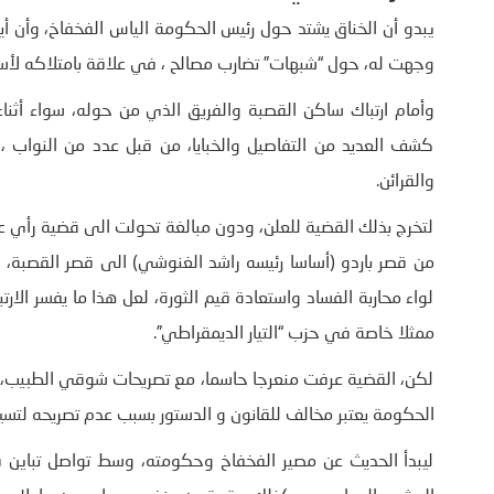
يبدو أن الخناق يشتد حول رئيس الحكومة الياس الفخفاخ، وأن 
وجهت له، حول “شبهات” تضارب مصالح ، في علاقة بامتلاكه لأ
وأمام ارتباك ساكن القصبة والفريق الذي من حوله، سواء أثناء ا
كشف العديد من التفاصيل والخبايا، من قبل عدد من النواب ،
والقرائن.
لتخرج بذلك القضية للعلن، ودون مبالغة تحولت الى قضية رأي ع
من قصر باردو (أساسا رئيسه راشد الغنوشي) الى قصر القصبة، 
لواء محاربة الفساد واستعادة قيم الثورة، لعل هذا ما يفسر الا
ممثلا خاصة في حزب “التيار الديمقراطي”.
لكن، القضية عرفت منعرجا حاسما، مع تصريحات شوقي الطبيب، ر
الحكومة يعتبر مخالف للقانون و الدستور بسبب عدم تصريحه لتسي
ليبدأ الحديث عن مصير الفخفاخ وحكومته، وسط تواصل تباين 