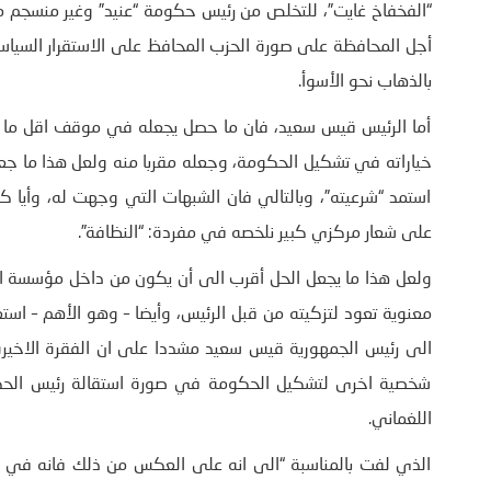
“الفخفاخ غايت”، للتخلص من رئيس حكومة “عنيد” وغير منسجم
أجل المحافظة على صورة الحزب المحافظ على الاستقرار الس
بالذهاب نحو الأسوأ.
أما الرئيس قيس سعيد، فان ما حصل يجعله في موقف اقل ما يق
خياراته في تشكيل الحكومة، وجعله مقربا منه ولعل هذا ما جعل
استمد “شرعيته”، وبالتالي فان الشبهات التي وجهت له، وأيا كا
على شعار مركزي كبير نلخصه في مفردة: “النظافة”.
ولعل هذا ما يجعل الحل أقرب الى أن يكون من داخل مؤسسة الر
معنوية تعود لتزكيته من قبل الرئيس، وأيضا – وهو الأهم – استع
شخصية اخرى لتشكيل الحكومة في صورة استقالة رئيس الحكومة
اللغماني.
الذي لفت بالمناسبة “الى انه على العكس من ذلك فانه في صو