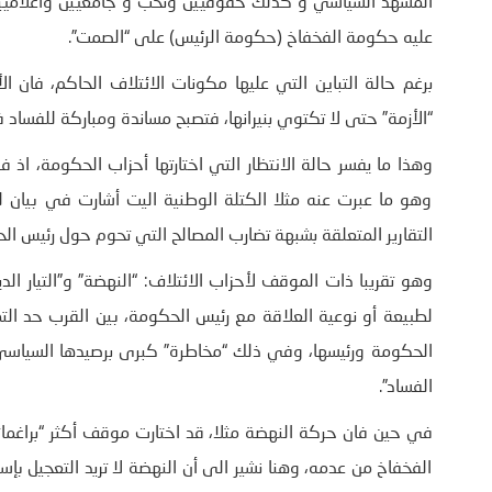
المشهد السياسي و كذلك حقوقيين ونخب و جامعيين واعلامي
عليه حكومة الفخفاخ (حكومة الرئيس) على “الصمت”.
برغم حالة التباين التي عليها مكونات الائتلاف الحاكم، فان ا
“الأزمة” حتى لا تكتوي بنيرانها، فتصبح مساندة ومباركة للفساد
وهذا ما يفسر حالة الانتظار التي اختارتها أحزاب الحكومة، اذ 
وهو ما عبرت عنه مثلا الكتلة الوطنية اليت أشارت في بيان ل
التقارير المتعلقة بشبهة تضارب المصالح التي تحوم حول رئيس ال
وهو تقريبا ذات الموقف لأحزاب الائتلاف: “النهضة” و”التيار ال
لطبيعة أو نوعية العلاقة مع رئيس الحكومة، بين القرب حد الت
الحكومة ورئيسها، وفي ذلك “مخاطرة” كبرى برصيدها السياسي، 
الفساد”.
في حين فان حركة النهضة مثلا، قد اختارت موقف أكثر “براغمات
الفخفاخ من عدمه، وهنا نشير الى أن النهضة لا تريد التعجيل 