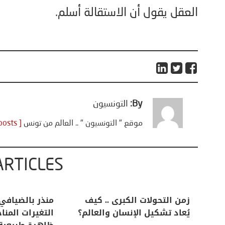
العقل يقول أن الاستقالة أسلم.
By:
التونسيون
موقع " التونسيون " .. العالم من تونس
[ View all posts ]
ARTICLES
اعات
تحليل اخباري/ أمريكا وايران:
زمن التحولات ا
من
عودة الحرب .. و “هرمز” مربط
يُعاد تشكيل ال