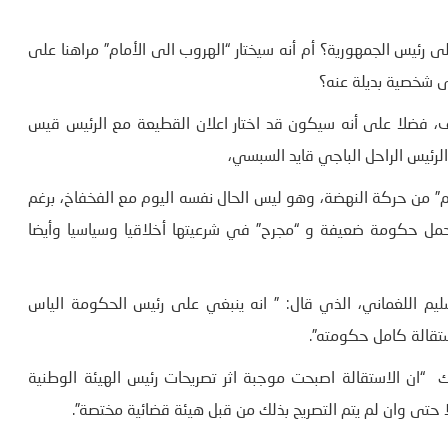
 رئيس الجمهورية؟ أم أنه سيختار “الهروب الى الأمام” مراهنا على
ى شخصية بديلة عنه؟
، فضلا على أنه سيكون قد اختار اعلان القطيعة مع الرئيس قيس
لرئيس الراحل الباجي قايد السبسي،
” من حركة النهضة، وهو ليس الحال نفسه اليوم مع الفخفاخ، برغم
تحمل حكومة ضعيفة و “مجرح” في شرعيتها أخلاقيا وسياسيا وأيضا
يم اللغماني، الذي قال: ” انه ينبغي على رئيس الحكومة الياس
ستقالة كامل حكومته”.
“ان الاستقالة اصبحت موجبة اثر تصريحات رئيس الهيئة الوطنية
حتى وان لم يتم التصريح بذلك من قبل هيئة قضائية مختصة”.