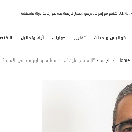
خشى ترامب” .. ردا على انتقادات وجهها له الرئيس الأمريكي
كواليس وأحداث
تقارير
حوارات
آراء وتحاليل
الاقتص
Home
/
الجديد
/
“الفخفاخ غايت” .. الاستقالة أو الهروب الى الأمام ؟