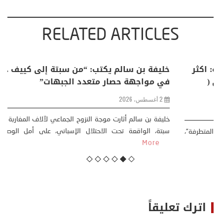
RELATED ARTICLES
منذر بالضيافي يكتب حول: التغيرات المناخية: اكثر
من ظاهرة طبيعية .. تحول اجتماعي وحضاري (
مقاربة سوسيولوجية )
23 يوليو، 2026
كتب: منذر بالضيافي بدأت قصتي مع التغييرات المناخية ” المتطرفة”،
منذ نهاية ثمانينات القرن الماضي، حين أطردنا ...
More
اترك تعليقاً