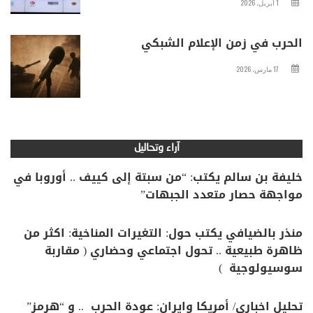
1 أبريل، 2026
الحرب في زمن الإعلام الشبكي
17 مارس، 2026
آراء وتحاليل
خليفة بن سالم يكتب: “من سبتة إلى كييف .. أوروبا في
مواجهة حصار متعدد الجبهات”
منذر بالضيافي يكتب حول: التغيرات المناخية: اكثر من
ظاهرة طبيعية .. تحول اجتماعي وحضاري ( مقاربة
سوسيولوجية )
تحليل اخباري/ أمريكا وايران: عودة الحرب .. و “هرمز”