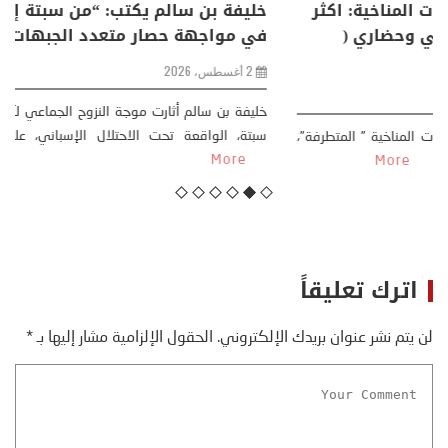
منذر بالضيافي يكتب حول: التغيرات المناخية: اكثر
من ظاهرة طبيعية .. تحول اجتماعي وحضاري (
مقاربة سوسيولوجية )
23 يوليو، 2026
كتب: منذر بالضيافي بدأت قصتي مع التغييرات المناخية ” المتطرفة”،
منذ نهاية ثمانينات القرن الماضي، حين أطردنا ...
More
اترك تعليقاً
لن يتم نشر عنوان بريدك الإلكتروني.
الحقول الإلزامية مشار إليها بـ
*