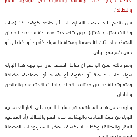
“
جائحة كوفيد 19: الهشاشة والتفاوت في مواجهة الفقر
والبطالة
“.
في تقديم البحث تمت الاشارة الى أن جائحة كوفيد 19 (مثلت
ولازالت تمثل وستمثل)، دون شك، حدثا هاما كشف عديد الحقائق
المتعدّدة اذ بيّنت لنا ضعفنا وهشاشتنا سواء كأفراد أو كبلدان، أو
حتى كمجتمع دولي.
ومع ذلك، فمن الواضح أن نقاط الضعف في مواجهة هذا الوباء،
سواء كانت جسدية أو عضوية أو نفسية أو اجتماعية، مختلفة
ومتفاوتة الشدة بين مختلف الأفراد والفئات الاجتماعية والمناطق
والبلدان.
والهدف من هذه المساهمة هو
تسليط الضوء على الآثار الاجتماعية
للوباء من حيث التفاوت والهشاشة تجاه الفقر والبطالة (أو التعرّضيّة
للفقر والبطالة) وكذلك استكشاف بعض السيناريوهات المحتملة