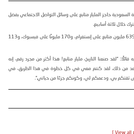
ة السعودية حاجز المليار متابع على وسائل التواصل الاجتماعي بفضل
يعتبر رونالدو أول شخص يصل إلى رقم المليار، إذ يمتلك أكثر من 639 مليون متابع على إنستغرام، و170 مليونًا على فيسبوك، و113
ًا: “لقد صنعنا التاريخ، مليار متابع! هذا أكثر من مجرد رقم، إنه
 أبعد من ذلك. لقد كنتم معي في كل خطوة في هذا الطريق، في
على ثقتكم بي، ودعمكم لي، وكونكم جزءًا من حياتي.”.