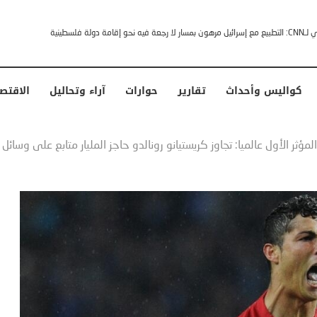
خشى ترامب” .. ردا على انتقادات وجهها له الرئيس الأمريكي
كواليس وأحداث
تقارير
حوارات
آراء وتحاليل
الاقتص
المؤثر الأول عالميا: تجاوز كريستيانو رونالدو حاجز المليار متابع على وسائ