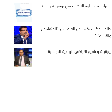
إستراتيجية محاربة الإرهاب في تونس /دراسة/
خالد شوكات يكتب عن الفرق بين: “العثمانيون
يفة بن سالم يكتب: “من
والأتراك” ؟
تة إلى كييف .. أوروبا في
اجهة حصار متعدد الجبهات”
بورقيبة و تأميم الاراضي الزراعية التونسية
2 أغسطس، 2026
يفة بن سالم أثارت موجة النزوح
جماعي لآلاف المغاربة نحو مدينة
تة، الواقعة تحت الاحتلال الإسباني،
ى أمل الوصول إلى...
More