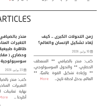
ARTICLES
اعات
تحليل اخباري/ أمريكا وايران:
زمن التحولات ا
من
عودة الحرب .. و “هرمز” مربط
يُعاد تشكيل ال
الفرس
10 يوليو، 2026
8 يوليو، 2026
كتب: منذر بال
الحضاري، ** وال
عيد،
تحليل – منذر بالضيافي عاد الرئيس
** وإعادة تشكيل
طلسي
الأمريكي دونالد ترامب إلى قصف
العالم، يدخل لحظة 
أسره،
ايران، وذلك ردا على ما اعتبره الرئيس
دونالد ترامب، ...
More