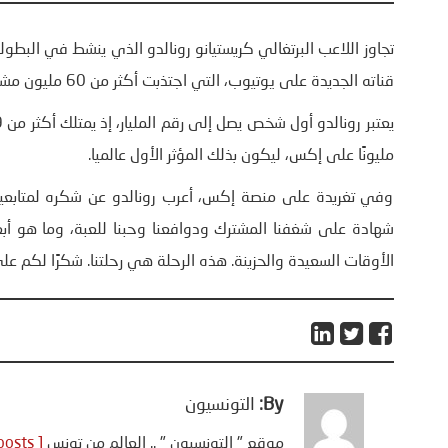
تجاوز اللاعب البرتغالي كريستيانو رونالدو الذي ينشط في البطول
قناته الجديدة على يوتيوب، التي اجتذبت أكثر من 60 مليون مشترك خلال ثلاثة أسابيع.
مليونًا على إكس، ليكون بذلك المؤثر الأول عالميا.
وفي تغريدة على منصة إكس، أعرب رونالدو عن شكره لمتابعيه قائل
شهادة على شغفنا المشترك ودوافعنا وحبنا للعبة، وما هو
الأوقات السعيدة والحزينة. هذه الرحلة هي رحلتنا. شكرًا لكم 
By:
التونسيون
موقع " التونسيون " .. العالم من تونس
[ View all posts ]