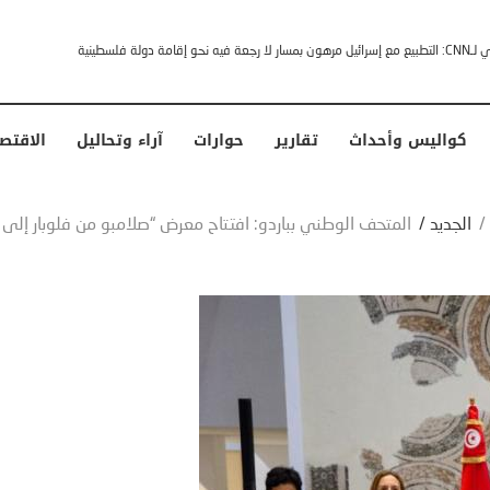
خشى ترامب” .. ردا على انتقادات وجهها له الرئيس الأمريكي
كواليس وأحداث
تقارير
حوارات
آراء وتحاليل
الاقتص
/
الجديد
/
المتحف الوطني بباردو: افتتاح معرض “صلامبو من فلوبار إلى 