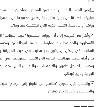
أكثر.
ومن الجانب التونسي أفاد أمين المعرض، عماد بن جربانية، ف
وتاريخها انطلاقا من رواية فلوبار. إذ يتضمن مجموعة من المنت
روايته أو من خلال التحف الأثرية التي اكتشفت بعد وفاته.
وأشار في تصريحه إلى أن الرواية منطلقها “حرب المرتزقة” التي
الأسطورة والمعتقدات والممارسات الدينية للقرطاجيين، ويجسد
الساف الذي يمكن أن يكون درع محارب في حرب المرتزقة و أي
كان أداة حربية قرطاجية، إضافة إلى التحف المعروضة في القاعة 
ونصب الإله بعل حامون والآلهة تانيت والنقائش التي تتحدث ع
الرواية وتاريخ قرطاج.
وللإشارة فإن معرض “صلامبو من فلوبار إلى قرطاج” سيكون م
والموسيقى وغيرها من الفنون