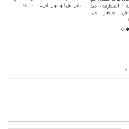
عل
التغييرات المناخية ” المتطرفة”، منذ
نهاية ثمانينات القرن الماضي، حين
أطردنا ...
More
ـ
*