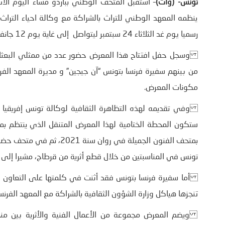
تونس- (وات)
– استقبل المتحف الوطني بباردو مساء اليوم الا
ينظمه المعهد الوطني للتراث بالشراكة مع وكالة احياء التراث 
رسميا يوم غد الثلاثاء 24 سبتمبر ليتواصل إلى غاية يوم 12 جانفي 2022.
وسجل حفل افتتاح هذا المعرض حضور عدد من ممثلي البعثات ا
مكونات المعرض.
وفي تقديمه لهذه التظاهرة الثقافية لوكالة تونس إفريقيا ل
ستكون المحطة الختامية لهذا المعرض المتنقل الذي ينتظم بمن
تونس في المناسبتين من خلال قطع أثرية من قرطاج، مشيرا إلى
أما سفيرة فرنسا بتونس فقد أثنت في كلمتها على التعاون ال
تنجزها هياكل وزارة الشؤون الثقافية بالشراكة مع المعهد الفرن
ويضم المعرض مجموعة من الأعمال الفنية والأثرية بين م