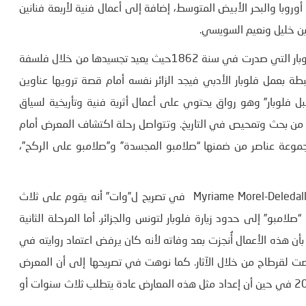
با والبحر الأبيض المتوسط، إضافة إلى أعمال فنية لأربعة فنانين
ن خليل ونعيم السويسي.
ويرتبط المعرض فكرة وتصميما برواية “صالامبو” لغوستاف فلوبار التي صدرت في سنة 1862حيث يعيد تجسيدها من خلال فلسفة
ة بعمل فلوبار الأدبي فيجد الزائر نفسه أمام قصة ترويها عناوين
بل فلوبار” وهو رواق يحتوي على أعمال أثرية فنية وتأريخية لسياق
عداد رواية صلامبو وما قبل زيارة فلوبار لتونس في سنة 1858 من بحث وتمحيص في التاريخ. وتتواصل رحلة اكتشاف المعرض أمام
موعة عناصر من ضمنها “صلامبو المجسدة” و”صلامبو على الركح”،
وحول الفلسفة العامة لهذا النشاط، أشارت أمينة المعرض Myriame Morel-Deledalle في تصريح ل”وات” أنه يقوم على ثلاث
امبو” إلى حدود زيارة فلوبار لتونس والجزائر. أما المرحلة الثانية
بأن هذه الأعمال أُنجزت بعد وفاته لأنه كان يرفض اعتماد روايته في
ت لقرطاج من خلال الآثار. كما نوهت في تصريحها إلى أن المعرض
أعد في توقيت قياسي حيث بدأ العمل عليه في شهر مارس 2024 في حين أن إعداد مثل هذه المعارض عادة يتطلب ثلاث سنوات أو