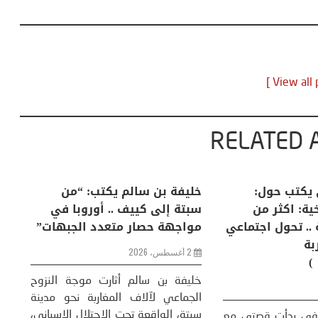
RELATED 
لكبرى .. كيف
منذر بالضيافي يكتب حول:
خل
إنسان والعالم؟
التغيرات المناخية: اكثر من
سب
ظاهرة طبيعية .. تحول اجتماعي
مو
وحضاري ( مقاربة
سوسيولوجية )
ضيافي ** المنعطف
تحول السوسيولوجي،
خل
23 يوليو، 2026
 القوة عالميًا، **
ال
تاريخ...
More
سب
كتب: منذر بالضيافي بدأت قصتي مع