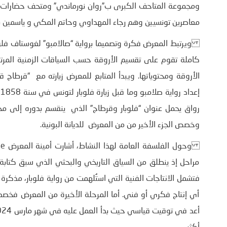
ومجموعة المتاحف الكبرى ب”روان نورماندي” ومتحف حضارات أورو
معاصرين تونسيين وهم رجاء المهداوي وحاتم المكي و ياسمين ب
كاملة تقوم على تقسيم الأروقة حسب السياقات الزمنية المرتبط
الأروقة ومحتوياتها. ويبدأ المتابع للمعرض زيارته مع “قرطاج ق
إ
رواق يحمل عنوان “فلوبار وقرطاج” الذي ينقسم بدوره إلى مج
وخصص الجزء الأخير من من المعرض للديانة البونية.
مراحل إذ ينطلق من السياق التاريخي والبحثي الذي سبق كتابة “صل
فتشمل الانتاجات الفنية التي استُلهمت من رواية فلوبار، مذكرة 
أي إنتاج فكري أو فني. أما المرحلة الأخيرة من المعرض فخصص