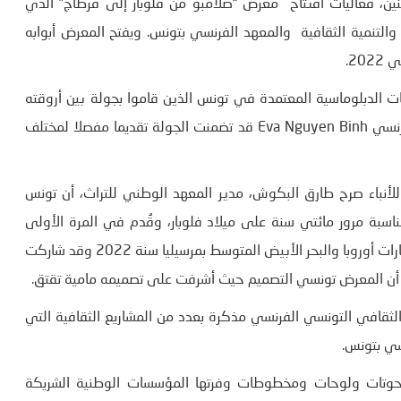
ثنين، فعاليات افتتاح معرض “صلامبو من فلوبار إلى قرطاج” الذي
والتنمية الثقافية والمعهد الفرنسي بتونس. ويفتح المعرض أبوابه
لدبلوماسية المعتمدة في تونس الذين قاموا بجولة بين أروقته
من بينهم سفيرة فرنسا بتونس “آن جيجين” و مديرة المعهد الفرنسي Eva Nguyen Binh قد تضمنت الجولة تقديما مفصلا لمختلف
لأنباء صرح طارق البكوش، مدير المعهد الوطني للتراث، أن تونس
اسبة مرور مائتي سنة على ميلاد فلوبار، وقُدم في المرة الأولى
بمتحف الفنون الجميلة في روان سنة 2021، ثم في متحف حضارات أوروبا والبحر الأبيض المتوسط بمرسيليا سنة 2022 وقد شاركت
 أن المعرض تونسي التصميم حيث أشرفت على تصميمه مامية تقتق.
ثقافي التونسي الفرنسي مذكرة بعدد من المشاريع الثقافية التي
سي بتونس.
نحوتات ولوحات ومخطوطات وفرتها المؤسسات الوطنية الشريكة