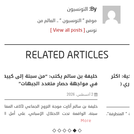
By:
التونسيون
موقع " التونسيون " .. العالم من
تونس
[ View all posts ]
RELATED ARTICLES
منذر بالضيافي يكتب حول: التغيرات المناخية: اكثر
من ظاهرة طبيعية .. تحول اجتماعي وحضاري (
مقاربة سوسيولوجية )
23 يوليو، 2026
كتب: منذر بالضيافي بدأت قصتي مع التغييرات المناخية ” المتطرفة”،
منذ نهاية ثمانينات القرن الماضي، حين أطردنا ...
More