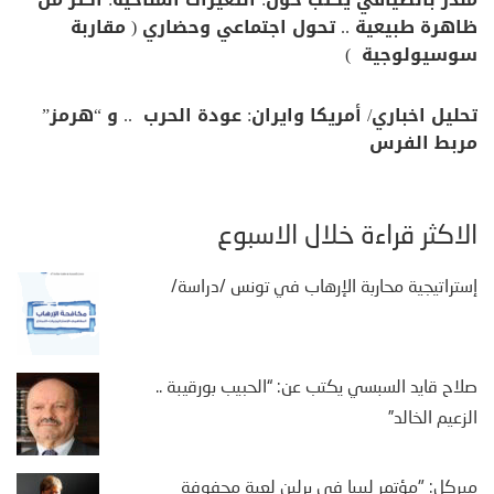
ظاهرة طبيعية .. تحول اجتماعي وحضاري ( مقاربة
سوسيولوجية )
تحليل اخباري/ أمريكا وايران: عودة الحرب .. و “هرمز”
مربط الفرس
الأكثر قراءة خلال الأسبوع
إستراتيجية محاربة الإرهاب في تونس /دراسة/
صلاح قايد السبسي يكتب عن: “الحبيب بورقيبة ..
الزعيم الخالد”
ميركل: "مؤتمر ليبيا في برلين لعبة محفوفة