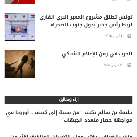
تونس تطلق مشروع المعبر البري القاري
لربط رأس جدير بدول جنوب الصحراء
1 أبريل، 2026
الحرب في زمن الإعلام الشبكي
17 مارس، 2026
آراء وتحاليل
خليفة بن سالم يكتب: “من سبتة إلى كييف .. أوروبا في
مواجهة حصار متعدد الجبهات”
منذر بالضيافي يكتب حول: التغيرات المناخية: اكثر من