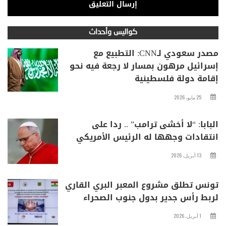
كواليس وأحداث
مصدر سعودي لـCNN: التطبيع مع
إسرائيل مرهون بمسار لا رجعة فيه نحو
إقامة دولة فلسطينية
25 مايو، 2026
البابا: “لا أخشى ترامب” .. ردا على
انتقادات وجهها له الرئيس الأمريكي
13 أبريل، 2026
تونس تطلق مشروع المعبر البري القاري
لربط رأس جدير بدول جنوب الصحراء
1 أبريل، 2026