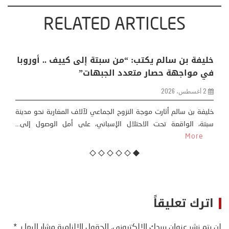
RELATED ARTICLES
ة: اكثر
خليفة بن سالم يكتب: “من سبتة إلى كييف .. أ
ي (
في مواجهة حصار متعدد الجبهات”
2 أغسطس، 2026
خليفة بن سالم أثارت موجة النزوح الجماعي لآلاف المغاربة نح
سبتة، الواقعة تحت الاحتلال الإسباني، على أمل الوصول 
” المتطرفة”،
More
اترك تعليقاً
لن يتم نشر عنوان بريدك الإلكتروني.
الحقول الإلزامية مشار إليها بـ
*