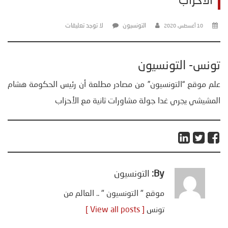
الأحزاب
التونسيون
لا توجد تعليقات
10 أغسطس، 2020
تونس- التونسيون
علم موقع “التونسيون” من مصادر مطلعة أن رئيس الحكومة هشام
المشيشي يجري غدا جولة مشاورات ثانية مع الأحزاب
By:
التونسيون
موقع " التونسيون " .. العالم من
تونس
[ View all posts ]